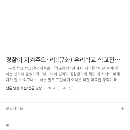
학교는 하루 빨리 코로나19가 사라지고 언제든 우리 친구들이 오기만을 손
꼽아..
경찰이 지켜주으~리!!(7화) 우리학교 학교전담
경찰관(SPO)
- 우리 학교 학교전담 경찰관 - '학교폭력? 감히 내 새끼를? 어떤 놈이야!'
하는 생각이 들었다가, '아…아빠 엄마가 경찰관이라 해도 내 자식이 피해
자가 될 수 있구나…' 하는 말로 표현하기 어려운 복잡 미묘한 생각이 머릿
속을 스쳐 갔습니다. 당황하지 않고 이럴 때 일수록 침착하게, 아이가 상처
웹툰·영상·사진/웹툰·영상
2014.11.14
받는 일이 없도록 해야 한다면서도 조급한 심경이 질문 속에서 금세 드러
났나 봅니다. "아들아, 아빠가 해결해주기보다는 학교마다 학교전담경찰관
들이 있단다. 그분들이 학교폭력 전문가들이야…. 학교전담경찰관을 통해
관련사이트
해결해줄게!"라며, 학교전담경찰관, 학교폭력 유형, 대처방법 등 아이에게
열심히 설명해 주었습니다. 아이는 경찰인 아빠가 나서서 민수를 혼내줄
거라 생각했었나 봅니다. 학교폭력을 설명만 하는 저에게 실망한..
태그