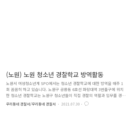
버 학교폭력 예방 교육 온라인 콘텐츠 입니다. * ‘AR’ : Augmented
Reality(증강현실)의 약자로 현실 세계에 실시간으로 가상 세계를 더해 하
나의 영상으로 보여주는 기술 이러한 게임을 제작하여 2021. 8..
(노원) 노원 청소년 경찰학교 방역활동
노원서 여성청소년계 SPO에서는 청소년 경찰학교에 대한 방역을 매주 1
회 꼼꼼히 하고 있습니다. 노원구 공릉동 6호선 화랑대역 3번출구에 위치
한 청소년 경찰학교는 노원구 청소년들이 직접 경찰의 역활과 임무를 경험
하는 진로 교육과 학교폭력예방을 위해 다양한 경찰 체험을 하는 곳입니
우리동네 경찰서/우리동네 경찰서
2021.07.30
다. 코로나19 상황이 종식되면 맘편히 경찰학교 체험을 할 수 있도록 학교
구석구석에 방역을 하고 있습니다. 노원 청소년 경찰학교를 둘러보면, 1층
에는 범죄예방교육과 경찰장구 체험을 2층에는 조사관 체험, 과학수사(지
문 채취 등) 체험, 역할극 체험 등 지하에는 시물레이션 사격장이 있어 다
양하고 즐거운 프로그램으로 구성되어 있습니다. 노원경찰서 청소년 경찰