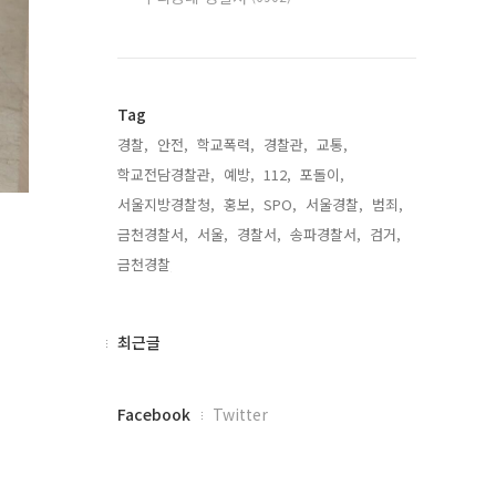
Tag
경찰,
안전,
학교폭력,
경찰관,
교통,
학교전담경찰관,
예방,
112,
포돌이,
서울지방경찰청,
홍보,
SPO,
서울경찰,
범죄,
금천경찰서,
서울,
경찰서,
송파경찰서,
검거,
금천경찰,
최
최근글
근
글
페
Facebook
Twitter
이
스
북