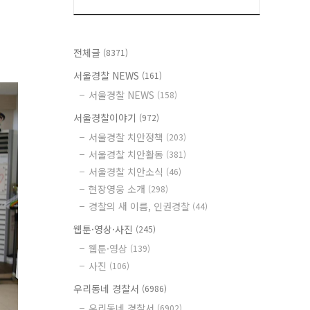
전체글
(8371)
서울경찰 NEWS
(161)
서울경찰 NEWS
(158)
서울경찰이야기
(972)
서울경찰 치안정책
(203)
서울경찰 치안활동
(381)
서울경찰 치안소식
(46)
현장영웅 소개
(298)
경찰의 새 이름, 인권경찰
(44)
웹툰·영상·사진
(245)
웹툰·영상
(139)
사진
(106)
우리동네 경찰서
(6986)
우리동네 경찰서
(6902)