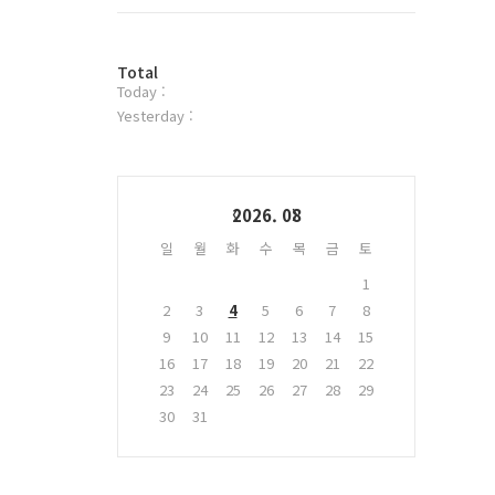
트
위
터
방
플
Total
Today :
문
러
자
그
Yesterday :
수
인
Calendar
2026. 08
일
월
화
수
목
금
토
1
2
3
4
5
6
7
8
9
10
11
12
13
14
15
16
17
18
19
20
21
22
23
24
25
26
27
28
29
30
31