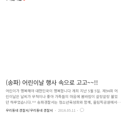
(송파) 어린이날 행사 속으로 고고~~!!
어린이가 행복해야 대한민국이 행복합니다 개최 지난 5월 5일. 제94회 어
린이날은 날씨가 무척이나 좋아 가족들의 마음에 봄바람이 살랑살랑 불었
던 하루였습니다.^^ 송파경찰서는 청소년육성회와 함께, 올림픽공원에서
어린이날 행사를 개최하여 아이들을 위한 다채로운 이벤트를 벌였는데요.
우리동네 경찰서/우리동네 경찰서
2016.05.11
그 행사 속으로 고고고~~!!!! 송파경찰은 많은 시민이 찾는 올림픽공원 평화
의 문 광장 옆에 부스를 만들어 행사를 진행했는데요. 많은 시민이 찾아와
주셨답니다. 먼저 순찰차 포토존이 눈에 띄네요~~~!!ㅎㅎ아이들에게는 동