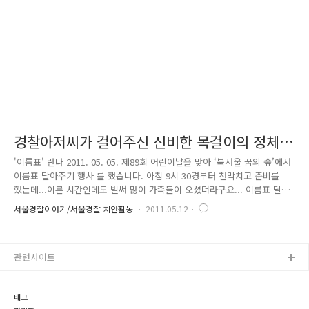
준비했다고 하네요! 임시보호소에선 실종아동 임시보호만 할까요? 자세히
들..
경찰아저씨가 걸어주신 신비한 목걸이의 정체
는?
'이름표' 란다 2011. 05. 05. 제89회 어린이날을 맞아 ‘북서울 꿈의 숲’에서
이름표 달아주기 행사 를 했습니다. 아침 9시 30경부터 천막치고 준비를
했는데...이른 시간인데도 벌써 많이 가족들이 오셨더라구요... 이름표 달아
주기 행사는 10시에 시작~~~ 생활안전 협의회에서 이름표를 너무 예쁘게
서울경찰이야기/서울경찰 치안활동
2011.05.12
만들어 주셔서 아이들이 너무나 좋아했어요. 이름표 달아주기 행사는 인기
만점이었어요. 멋진 경찰관 아저씨, 아줌마가 이름표를 달아줘서 인기가
더 좋았던 것 같아요^^ 평소에 조금은 다가가기 어려웠던 경찰관아저씨들
관련사이트
이 환한 웃음으로 아이들은 맞아주니 아이들이 얼마나 좋아하던지...지금도
환하게 웃던 아이들의 얼굴이 생각나요^^ 만약에 제 아이를 많은 사람들
속에서 잃어버린다면... 너무 끔찍해서 생각하..
태그