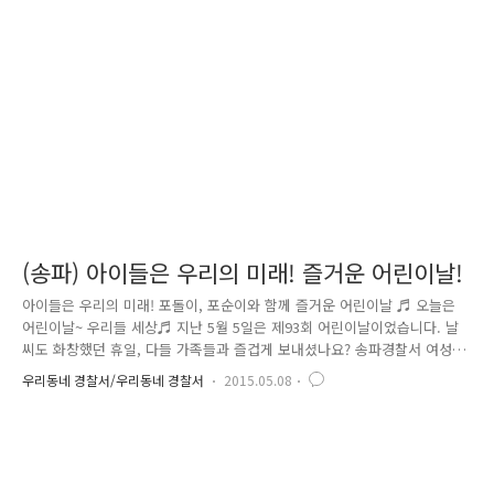
경의 대상인 경찰관과 함께 순찰차 포토존에서 찰칵찰칵!! 송파서 학교전담
경찰관(SPO)들이 함께 사진을 찍었는데요.오늘을 기념하는 멋진 사진이
되겠죠~?!^^ 포돌이, 포순이는 아이들의 더욱 인기 만점!!!! 한..
(송파) 아이들은 우리의 미래! 즐거운 어린이날!
아이들은 우리의 미래! 포돌이, 포순이와 함께 즐거운 어린이날 ♬ 오늘은
어린이날~ 우리들 세상♬ 지난 5월 5일은 제93회 어린이날이었습니다. 날
씨도 화창했던 휴일, 다들 가족들과 즐겁게 보내셨나요? 송파경찰서 여성
청소년과에선 어린이날을 맞이하여 송파구 올림픽공원 평화의 광장에서 야
우리동네 경찰서/우리동네 경찰서
2015.05.08
심찬 행사를 준비했다고 하는데요~ 그 현장으로 가보겠습니다!^^ 송파구
올림픽공원은 아시다시피 넓은 부지에 산책로와 잔디밭이 드넓게 펼쳐져
있어 어린이들의 Hot Place~~!! 평소에도 방문객이 많은 공원인데 어린이
날을 맞이해 가족단위로 나들이 온 관람객들로 인산인해를 이뤘는데요~ 때
문에 송파경찰서에선 예상치 못한 아이들의 실종에 대비해 임시보호소를