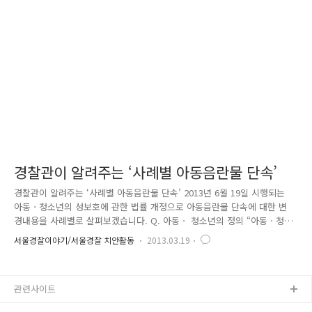
다. 성매매 이유로는 가출 후 ‘갈 곳이나 잘 곳이 없어서’가 29.0%로 가장
많았고 ‘친구들이 하자고 해서’(16.8%), ‘타인의 강요에 의해’(13.1%) 등
의 순이었습니다. 청소년 성매매 ..
경찰관이 알려주는 ‘사례별 아동음란물 단속’
경찰관이 알려주는 ‘사례별 아동음란물 단속’ 2013년 6월 19일 시행되는
아동ㆍ청소년의 성보호에 관한 법률 개정으로 아동음란물 단속에 대한 변
경내용을 사례별로 살펴보겠습니다. Q. 아동ㆍ 청소년의 정의 “아동ㆍ청소
년 또는 아동청소년으로 인식될 수 있는 사람” Q. 아동음란물의 범위가 어
서울경찰이야기/서울경찰 치안활동
2013.03.19
떻게 축소된 것인지? 지난 2월 20일 법원에서는 「모두 교실과 대중교통수
단 등의 장소에서 체육복 또는 교복을 입었거나 가정교사로부터 수업을 받
는 등 학생으로 연출된 사람이 성행위를 하는 것을 내용으로 하고 있으므
관련사이트
로, ‘아동ㆍ청소년으로 인식될 수 있는 사람’이 등장하는 아동ㆍ청소년이용
음란물‘에 해당한다고 보아야하고, 해당 인물이 실제 성인으로 알려져 있다