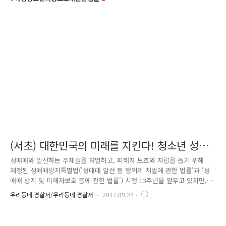
(서초) 대한민국의 미래를 지킨다! 청소년 성매
매 근절!
성매매와 알선하는 주체들을 처벌하고, 피해자 보호와 자립을 돕기 위해
제정된 성매매방지특별법('성매매 알선 등 행위의 처벌에 관한 법률'과 '성
매매 방지 및 피해자보호 등에 관한 법률') 시행 13주년을 앞두고 있지만,
성매매 수법은 날로 은밀해지고 교묘해지고 있습니다. 청소년 성매매 원인
우리동네 경찰서/우리동네 경찰서
2017.09.24
과 경로는 '2016년 성매매 실태조사(여성가족부)'에 따르면 10명 중 6명
(6.18%)이 성매매를 위한 조건만남 경험이 있고, 이들의 74.8%가 인터넷
사이트나 스마트폰 애플리케이션을 이용해 성 구매자를 만났다고 밝혔습니