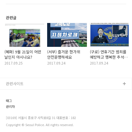
관련글
(혜화) 9월 21일이 어떤
(서부) 즐거운 한가위
(구로) 연휴기간 범죄를
날인지 아시나요?
안전운행하세요
예방하고 행복한 추석이
되려면...??
2017.09.25
2017.09.24
2017.09.24
관련사이트
태그
관리자
[03169] 서울시 종로구 사직로8길 31 대표번호 : 182
Copyright © Seoul Police. All rights reserved.