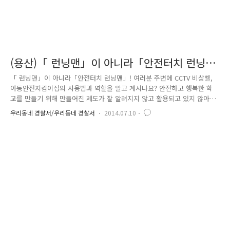
(용산)「 런닝맨」이 아니라「안전터치 런닝
맨」!
「 런닝맨」이 아니라「안전터치 런닝맨」! 여러분 주변에 CCTV 비상벨,
아동안전지킴이집의 사용법과 역할을 알고 계시나요? 안전하고 행복한 학
교를 만들기 위해 만들어진 제도가 잘 알려지지 않고 활용되고 있지 않아
여러분에게 좀 더 쉽게 다가가기 위해 학교보안관ㆍ아동안전지킴이 보호인
우리동네 경찰서/우리동네 경찰서
2014.07.10
력과 함께 인기 예능프로그램 런닝맨 형식을 빌려 「안전터치 런닝맨」 프
로젝트를 시작하게 되었습니다. 지금 바로 안전터치 런닝맨이 시작되니 채
널 고정해 주세요~ 안녕하세요. 오늘의 안전터치 런닝맨의 출연자는 청파
초등학교 명예경찰 소년단 24명입니다. 오늘의 경기방식은 한팀에 8명씩 3
개팀이 각 게임마다 통과하여 마지막 경기에 가장 먼저 들어와 보물을 찾
는 팀이 우승팀으로 선정됩니다. 그럼 준비 되셨나요~? 런닝맨 답게 출연
자들이 ..