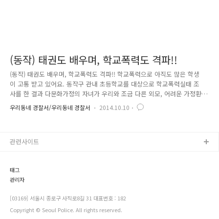
(동작) 태권도 배우며, 학교폭력도 격파!!
(동작) 태권도 배우며, 학교폭력도 격파!! 학교폭력으로 아직도 많은 학생
이 고통 받고 있어요. 동작구 관내 초등학교를 대상으로 학교폭력실태 조
사를 한 결과 다문화가정의 자녀가 우리와 조금 다른 외모, 어려운 가정환
경으로 학교폭력에 쉽게 노출되는 것으로 나타났는데요. 서울 동작 경찰서
우리동네 경찰서/우리동네 경찰서
2014.10.10
에서는 이런 학교폭력의 피해를 막기 위해, 관내의 한 태권도장과 업무협
약을 맺고, 학교폭력에 쉽게 노출될 우려가 있는 다문화가정의 자녀들에게
1년간 무료로 태권도 강습을 받을 수 있도록 학교폭력예방 태권도 프로그
관련사이트
램을 제공하기로 하였어요~^^ 넓은 인품만큼이나 훈훈한 외모의 소유자~~
동작경찰서 외사계에 근무하는 이남희 경사죠. 우리 학생들에게 도복과 승
단심사비는 사비로 직접 전달을 하였다는~~~^^ 짝짝짝~!! 체육관 관장님..
태그
관리자
[03169] 서울시 종로구 사직로8길 31 대표번호 : 182
Copyright © Seoul Police. All rights reserved.