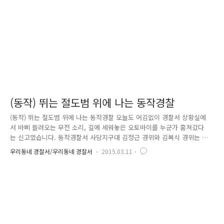
은정 경사와 전준영 경사의 모습도 보이네요 도복을 전달받은 아이들은 포
돌이가 새..
(동작) 뛰는 절도범 위에 나는 동작경찰
(동작) 뛰는 절도범 위에 나는 동작경찰 오늘도 어김없이 경찰서 상황실에
서 바삐 들려오는 무전 소리, 길에 세워놓은 오토바이를 누군가 훔쳐갔다
는 신고였습니다. 동작경찰서 사당지구대 김정근 경위와 김복식 경위는 재
빨리 순찰차를 돌려 사건 현장으로 향하였어요. 자신의 가게 앞에 오토바
우리동네 경찰서/우리동네 경찰서
2015.03.11
이를 세워두고 잠시 자리를 비운 사이 누군가 잠금장치를 풀고 오토바이를
가지고 갔다는 피해자의 진술, '사람의 통행이 빈번한 장소에서 잠겨 진 오
토바이를 대범하게 가지고 가다니' 초범의 소행은 아닐 것으로 조심스럽게
추측한 김정근 경위와 김복식 경위는 범인을 잡기 위한 작은 단서 하나라
도 찾기 위해 주변 CCTV를 확인하며 목격자를 찾기 위한 활동을 시작하였
어요. 하지만 오토바이 절도 피해 신고는 이것이 끝이 아니었습니다. 잠
시..