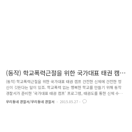
요. 첫째, 누구도 노인을 학대할 수 없음을 확실히 압니다. 둘째, 가능한 건
강을 유지하도록 최선을 다합니다. 셋째, 자기소유의 재산을 스스로 관리합
니다. 넷째, 여가 및 사회활동을 지속합니다. 다섯째,..
(동작) 학교폭력근절을 위한 국가대표 태권 캠
프
(동작) 학교폭력근절을 위한 국가대표 태권 캠프 건전한 신체에 건전한 정
신이 깃든다는 말이 있죠. 학교폭력 없는 행복한 학교를 만들기 위해 동작
경찰서가 준비한 ‘국가대표 태권 캠프’ 프로그램, 태권도를 통한 신체 수련
뿐만 아니라 올바른 예절 교육으로 건전한 가치관을 심어주는 ‘국가대표
우리동네 경찰서/우리동네 경찰서
2015.05.27
태권 캠프’는 동작경찰서 청소년문화발전위원회와 관내 태권도장의 후원을
통해 매주 1회 지속해서 제공될 예정입니다~^^ 국가대표 태권 캠프 발대식
에 참석하기 위해 동작경찰서에 방문한 천진난만한 아이들의 얼굴에는 웃
음이 가득하였는데요. 아이들에게 도복을 전달하는 경찰서장과 청소년문화
발전위원장이에요. 도복을 입혀주고 손수 띠도 묶어주는 여성청소년과 박