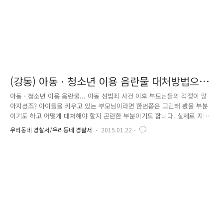
(강동) 아동ㆍ청소년 이용 음란물 대처방법으
로, 부모님 걱정 끝~~
아동ㆍ청소년 이용 음란물... 아동 성범죄 사건 이후 부모님들의 걱정이 많
아지셨죠? 아이들을 키우고 있는 부모님이라면 한번쯤은 고민해 봤을 부분
이기도 하고 어떻게 대처해야 할지 곤란한 부분이기도 합니다. 실제로 지
난해 청소년 유해환경 실태조사에서 우리나라 중ㆍ고등학생의 37.3%가 온
우리동네 경찰서/우리동네 경찰서
2015.01.22
라인을 통해 음란물을 접해 보았으며, 음란물 첫 경험 연령도 초등학생 때
나 중학교 1~2학년 등 저연령화된 것으로 나타났다고 합니다. 인터넷과 스
마트폰이 급속도로 대중화되면서 시간과 장소를 구애 받지 않기 때문에 나
타난 현상이기도 합니다. 우리사회에 범람하고 있는 아동ㆍ청소년 이용 음
란물에 대해 경찰은단속 기준을 발표하고, 강력한 단속을 이어가고 있습니
다. 잠깐 여기서 아동ㆍ청소년 이용 음란물은 무엇이고, 어디까지가 단속
대..