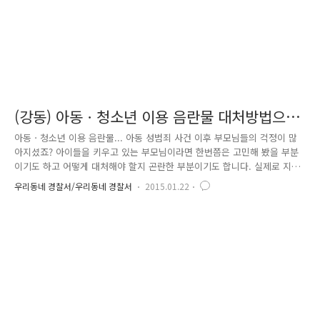
(강동) 아동ㆍ청소년 이용 음란물 대처방법으
로, 부모님 걱정 끝~~
아동ㆍ청소년 이용 음란물... 아동 성범죄 사건 이후 부모님들의 걱정이 많
아지셨죠? 아이들을 키우고 있는 부모님이라면 한번쯤은 고민해 봤을 부분
이기도 하고 어떻게 대처해야 할지 곤란한 부분이기도 합니다. 실제로 지
난해 청소년 유해환경 실태조사에서 우리나라 중ㆍ고등학생의 37.3%가 온
우리동네 경찰서/우리동네 경찰서
2015.01.22
라인을 통해 음란물을 접해 보았으며, 음란물 첫 경험 연령도 초등학생 때
나 중학교 1~2학년 등 저연령화된 것으로 나타났다고 합니다. 인터넷과 스
마트폰이 급속도로 대중화되면서 시간과 장소를 구애 받지 않기 때문에 나
타난 현상이기도 합니다. 우리사회에 범람하고 있는 아동ㆍ청소년 이용 음
란물에 대해 경찰은단속 기준을 발표하고, 강력한 단속을 이어가고 있습니
다. 잠깐 여기서 아동ㆍ청소년 이용 음란물은 무엇이고, 어디까지가 단속
대..