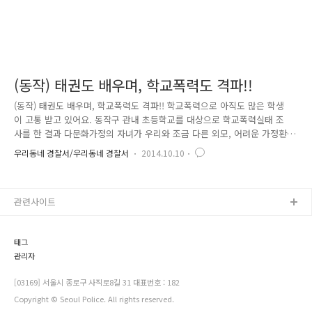
(동작) 태권도 배우며, 학교폭력도 격파!!
(동작) 태권도 배우며, 학교폭력도 격파!! 학교폭력으로 아직도 많은 학생
이 고통 받고 있어요. 동작구 관내 초등학교를 대상으로 학교폭력실태 조
사를 한 결과 다문화가정의 자녀가 우리와 조금 다른 외모, 어려운 가정환
경으로 학교폭력에 쉽게 노출되는 것으로 나타났는데요. 서울 동작 경찰서
우리동네 경찰서/우리동네 경찰서
2014.10.10
에서는 이런 학교폭력의 피해를 막기 위해, 관내의 한 태권도장과 업무협
약을 맺고, 학교폭력에 쉽게 노출될 우려가 있는 다문화가정의 자녀들에게
1년간 무료로 태권도 강습을 받을 수 있도록 학교폭력예방 태권도 프로그
관련사이트
램을 제공하기로 하였어요~^^ 넓은 인품만큼이나 훈훈한 외모의 소유자~~
동작경찰서 외사계에 근무하는 이남희 경사죠. 우리 학생들에게 도복과 승
단심사비는 사비로 직접 전달을 하였다는~~~^^ 짝짝짝~!! 체육관 관장님..
태그
관리자
[03169] 서울시 종로구 사직로8길 31 대표번호 : 182
Copyright © Seoul Police. All rights reserved.