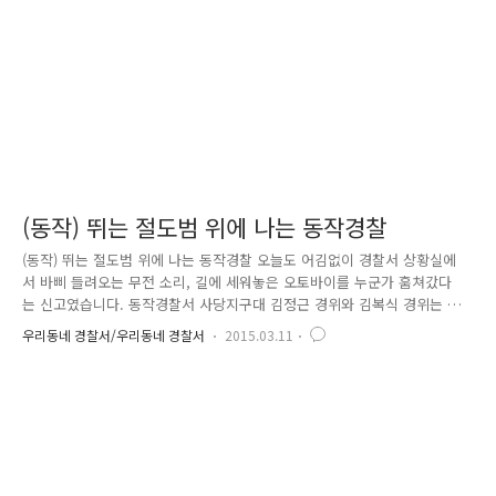
은정 경사와 전준영 경사의 모습도 보이네요 도복을 전달받은 아이들은 포
돌이가 새..
(동작) 뛰는 절도범 위에 나는 동작경찰
(동작) 뛰는 절도범 위에 나는 동작경찰 오늘도 어김없이 경찰서 상황실에
서 바삐 들려오는 무전 소리, 길에 세워놓은 오토바이를 누군가 훔쳐갔다
는 신고였습니다. 동작경찰서 사당지구대 김정근 경위와 김복식 경위는 재
빨리 순찰차를 돌려 사건 현장으로 향하였어요. 자신의 가게 앞에 오토바
우리동네 경찰서/우리동네 경찰서
2015.03.11
이를 세워두고 잠시 자리를 비운 사이 누군가 잠금장치를 풀고 오토바이를
가지고 갔다는 피해자의 진술, '사람의 통행이 빈번한 장소에서 잠겨 진 오
토바이를 대범하게 가지고 가다니' 초범의 소행은 아닐 것으로 조심스럽게
추측한 김정근 경위와 김복식 경위는 범인을 잡기 위한 작은 단서 하나라
도 찾기 위해 주변 CCTV를 확인하며 목격자를 찾기 위한 활동을 시작하였
어요. 하지만 오토바이 절도 피해 신고는 이것이 끝이 아니었습니다. 잠
시..