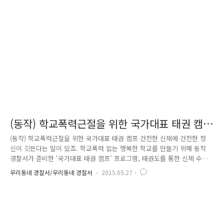
요. 첫째, 누구도 노인을 학대할 수 없음을 확실히 압니다. 둘째, 가능한 건
강을 유지하도록 최선을 다합니다. 셋째, 자기소유의 재산을 스스로 관리합
니다. 넷째, 여가 및 사회활동을 지속합니다. 다섯째,..
(동작) 학교폭력근절을 위한 국가대표 태권 캠
프
(동작) 학교폭력근절을 위한 국가대표 태권 캠프 건전한 신체에 건전한 정
신이 깃든다는 말이 있죠. 학교폭력 없는 행복한 학교를 만들기 위해 동작
경찰서가 준비한 ‘국가대표 태권 캠프’ 프로그램, 태권도를 통한 신체 수련
뿐만 아니라 올바른 예절 교육으로 건전한 가치관을 심어주는 ‘국가대표
우리동네 경찰서/우리동네 경찰서
2015.05.27
태권 캠프’는 동작경찰서 청소년문화발전위원회와 관내 태권도장의 후원을
통해 매주 1회 지속해서 제공될 예정입니다~^^ 국가대표 태권 캠프 발대식
에 참석하기 위해 동작경찰서에 방문한 천진난만한 아이들의 얼굴에는 웃
음이 가득하였는데요. 아이들에게 도복을 전달하는 경찰서장과 청소년문화
발전위원장이에요. 도복을 입혀주고 손수 띠도 묶어주는 여성청소년과 박