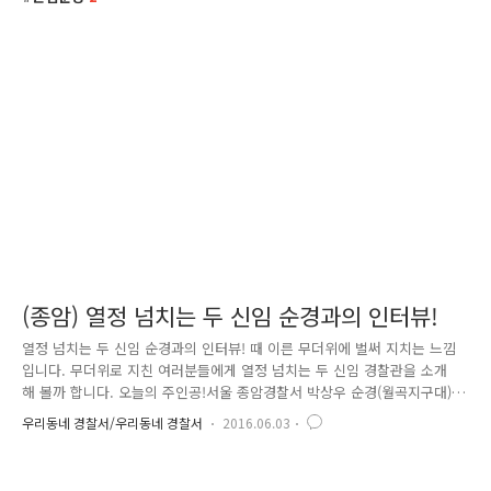
(종암) 열정 넘치는 두 신임 순경과의 인터뷰!
열정 넘치는 두 신임 순경과의 인터뷰! 때 이른 무더위에 벌써 지치는 느낌
입니다. 무더위로 지친 여러분들에게 열정 넘치는 두 신임 경찰관을 소개
해 볼까 합니다. 오늘의 주인공!서울 종암경찰서 박상우 순경(월곡지구대)
과 신아름 순경(석관파출소)을 같이 만나보실까요?^^ Q 1 : 경찰이 된 계기
우리동네 경찰서/우리동네 경찰서
2016.06.03
는? 순경 박상우 : 부모님이 장사를 하셨어요. 가끔 술에 취한 손님들 때문
에 시끄러운 적이 있었는데요. 어느 날은 아버지께서 상해를 당했습니다.
그때 출동한 경찰관이 차분히 사건을 처리하고, 도움을 받았던 모습에, 저