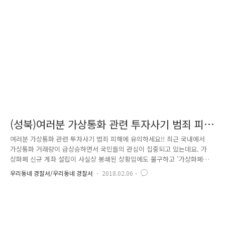
장을 설치하였습니다! 음주가상체험장! 궁금하시죠? ^^ 궁금하시다면~ 성
북경찰서로 오세요! 성북경찰서 본관 5층으로 오시면... 짠! 음주가상체험
장이 여러분을 기다리고 있습니다. ^^ 바로 우측을 보면 음주가상 체험..
(성북)여러분 가상통화 관련 투자사기 범죄 피
해에 유의하세요!
여러분 가상통화 관련 투자사기 범죄 피해에 유의하세요!! 최근 국내에서
가상통화 거래량이 급상승하면서 국민들의 관심이 집중되고 있는데요. 가
상화폐 신규 계좌 설립이 사실상 봉쇄된 상황임에도 불구하고 '가상화폐
구매대행' 업체 등 신종수법의 사기가 증가하고 있습니다. 이에 경찰은 피
우리동네 경찰서/우리동네 경찰서
2018.02.06
해를 방지하고 경제질서를 보호하기 위하여 가상통화 투자사기 등 불법행
위 특별단속을 하고 있는데요~~ 이런 가상화폐 열풍속에서 보다 안전한 거
래를 하기 위해서는 조심해야하는 부분들을 함께 살펴볼까요?~ ★무엇을
조심해야 하나요?★ - 불법 다단계조직을 이용한 가상통화 판매사기를 조
심하세요! - 가상통화 거래소 불법행위를 조심하세요! - 가상통화 투자사기,