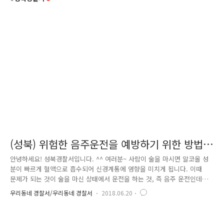
(성북) 위험한 음주운전을 예방하기 위한 방법
→ '가상체험' 하러오세요~
안녕하세요! 성북경찰서입니다. ^^ 여러분~ 사람이 술을 마시면 알코올 성
분이 빠르게 혈액으로 흡수되어 신경계통에 영향을 미치게 됩니다. 이때
문제가 되는 것이 술을 마신 상태에서 운전을 하는 것, 즉 음주 운전인데
요. 술을 먹으면 반사작용이나 상황을 판단하는 능력이 많이 떨어져서 교
우리동네 경찰서/우리동네 경찰서
2018.06.20
통사고를 낼 위험성이 매우 커집니다! 하지만, 술을 마지지 않은 경우에는
술을 마신 후 운전을 한다는 것에 대하여 위험성을 느끼지 못하는 경우가
있습니다. 그래서 성북경찰서에서는 음주운전예방을 위하여 음주가상 체험