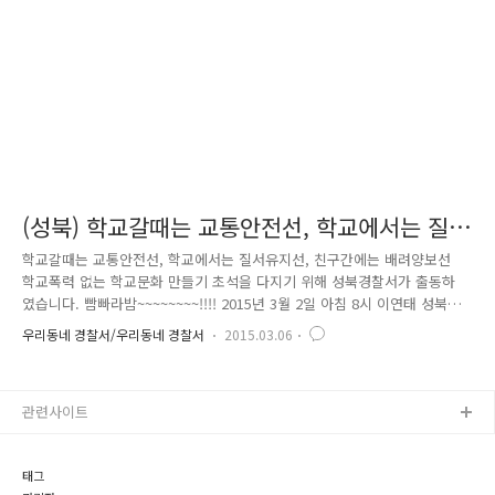
구매대행 사기를 조심하세요! - 가상통화를 노린 해킹, 개인정보 침해 범죄
를..
(성북) 학교갈때는 교통안전선, 학교에서는 질
서유지선, 친구간에는 배려양보선
학교갈때는 교통안전선, 학교에서는 질서유지선, 친구간에는 배려양보선
학교폭력 없는 학교문화 만들기 초석을 다지기 위해 성북경찰서가 출동하
였습니다. 빰빠라밤~~~~~~~~!!!! 2015년 3월 2일 아침 8시 이연태 성북경찰
서장, 김재봉 여성청소년과장 및 성북서 전 직원, 청소년 육성회 등 협력단
우리동네 경찰서/우리동네 경찰서
2015.03.06
체가 참여한 가운데 고명중·고등학교 신학기 등교 맞이 캠페인을 진행하였
습니다. 우리 학교 학교전담경찰관은 누구인지, 학교폭력, 사이버폭력, 언
어폭력 신고는 어디서 하는 것인지 등을 알리기 위한 소식지도 나눠주고,
관련사이트
선선선(교통안전선, 질서유지선, 배려양보선)을 알리기 위한 자체제작 홍보
물품인 물티슈와 볼펜을 나눠주니 학생들의 기분도 업 ! UP ! 관심도도 업 !
UP ! 학급위원 학생들도 친구들을 위해 학교폭력..
태그