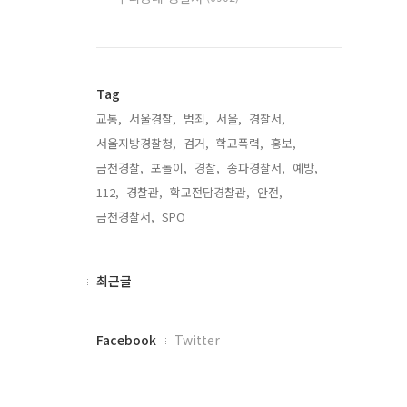
Tag
교통,
서울경찰,
범죄,
서울,
경찰서,
서울지방경찰청,
검거,
학교폭력,
홍보,
금천경찰,
포돌이,
경찰,
송파경찰서,
예방,
112,
경찰관,
학교전담경찰관,
안전,
금천경찰서,
SPO,
최
최근글
근
글
페
Facebook
Twitter
이
스
북