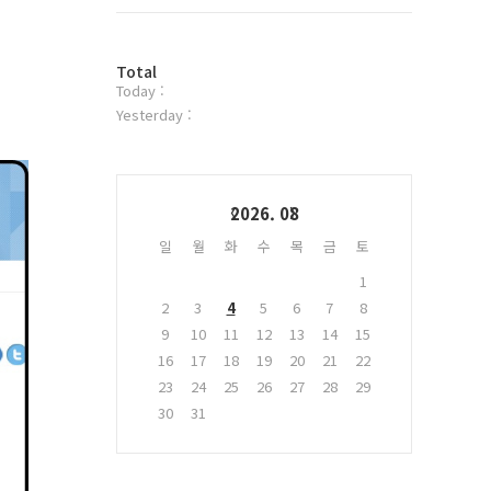
트
위
터
방
플
Total
Today :
문
러
자
그
Yesterday :
수
인
Calendar
2026. 08
일
월
화
수
목
금
토
1
2
3
4
5
6
7
8
9
10
11
12
13
14
15
16
17
18
19
20
21
22
23
24
25
26
27
28
29
30
31