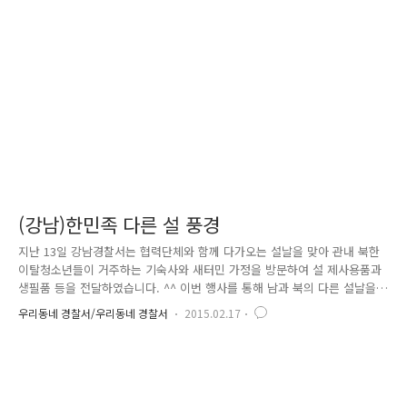
엄마로부터 버림받아 폐 질환을 앓고 있던 할머니에게 맡겨져 쪽방에서 크
고 있는 송 모(생후 9개월) 군을 돕기 시작하였습니다. 그리고 60여 명의
교통과 직원들은 매월 과장과 계장은 1만 원, 직원들은 3..
(강남)한민족 다른 설 풍경
지난 13일 강남경찰서는 협력단체와 함께 다가오는 설날을 맞아 관내 북한
이탈청소년들이 거주하는 기숙사와 새터민 가정을 방문하여 설 제사용품과
생필품 등을 전달하였습니다. ^^ 이번 행사를 통해 남과 북의 다른 설날을
풍경을 알 수 있었는데요. 탈북청소년 김 모 양(21, 고등학교 과정)은 “북
우리동네 경찰서/우리동네 경찰서
2015.02.17
한에서는 형편이 넉넉지 않아 ‘명절’이 남한처럼 풍족하진 않고, 오히려 김
일성이 태어났다는 ‘태양절’과 ‘노동당창건기념일’ 같은 날에 생선과 고기,
쌀 등을 조금씩 배급받았어요. 그마저도 받아본 지가 오래되었고요. 여기
에 와서, 새해가 시작되는 ‘설’을 가족, 친구들과 함께 보낼 수 있어 기쁘
다”라고 하였습니다. 또 다른 탈북청소년 김 모 양(18, 중학교 과정)은 “처