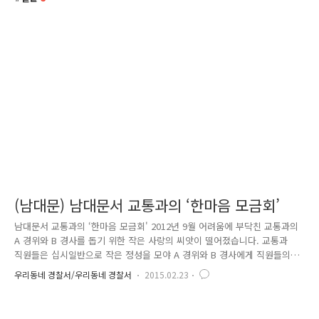
(남대문) 남대문서 교통과의 ‘한마음 모금회’
남대문서 교통과의 ‘한마음 모금회' 2012년 9월 어려움에 부닥친 교통과의
A 경위와 B 경사를 돕기 위한 작은 사랑의 씨앗이 떨어졌습니다. 교통과
직원들은 십시일반으로 작은 정성을 모야 A 경위와 B 경사에게 직원들의
정성을 전달했으나 두 경찰관은 자신들보다 더 어려운 사람들이 많다며 그
우리동네 경찰서/우리동네 경찰서
2015.02.23
들을 위해 직원들의 정성이 쓰이기를 희망했습니다. 그래서 알코올 중독이
던 아버지를 여의고 공장에 다니는 어머니와 단칸방에서 지내는 불우한 환
경임에도 경찰의 꿈을 키워가고 있던 김 모(14) 양과, 태어나자마자 미혼모