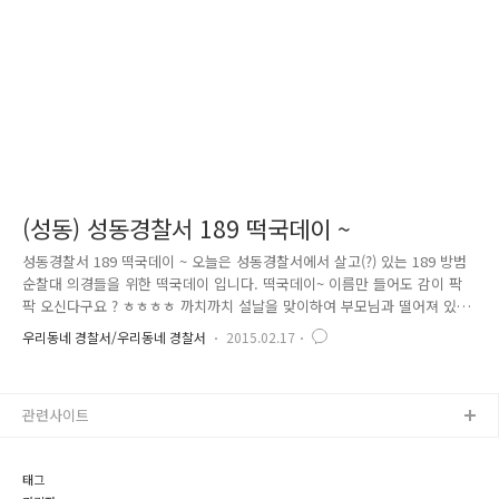
음 세배를 하라고 해서 말을 못 알아들었어요...
(성동) 성동경찰서 189 떡국데이 ~
성동경찰서 189 떡국데이 ~ 오늘은 성동경찰서에서 살고(?) 있는 189 방범
순찰대 의경들을 위한 떡국데이 입니다. 떡국데이~ 이름만 들어도 감이 팍
팍 오신다구요 ? ㅎㅎㅎㅎ 까치까치 설날을 맞이하여 부모님과 떨어져 있
는 우리 189 대원들을 위해 의경어머니회가 뭉쳤습니다 ! 뽀오얀 국물에 쫄
우리동네 경찰서/우리동네 경찰서
2015.02.17
깃~ 쫄깃~ 떡 ! 국 ! 경기도, 대전, 제주도에서까지 온 대원들에게 고향 생각
이 더욱 간절해 질 설 연휴 비록 몸은 여기 있더라고 속이라도 든든하게~
마음이라도 따뜻하게~ 내 아들 생각하는 마음으로 마련해 주신 떡국과 부
관련사이트
침개 상콤한 귤과 달콤한 식혜까지 ~~~ 이 정도쯤이면 집만큼은 못하더라
도 꽤나 감동입니다 ^^ 경찰서에서 생활하는 동안 몸 건강히 있다가 부모
님 곁으로 돌아가도록 하자는 어머니 말씀을 끝으로 ..
태그