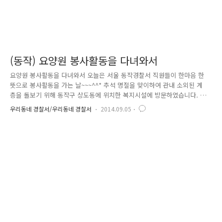
(동작) 요양원 봉사활동을 다녀와서
요양원 봉사활동을 다녀와서 오늘은 서울 동작경찰서 직원들이 한마음 한
뜻으로 봉사활동을 가는 날~~~^^* 추석 명절을 맞이하여 관내 소외된 계
층을 돌보기 위해 동작구 상도동에 위치한 복지시설에 방문하였습니다. 이
요양원에는 치매와 중풍 등으로 돌봄의 손길이 필요한 고령의 할머니들이
우리동네 경찰서/우리동네 경찰서
2014.09.05
생활하고 계세요. 먼저 요양원 관계자를 만나 동작 경찰서장과 직원들이
직접 작지만 큰 정성으로 미리 준비한 “사랑의 쌀”을 전달하였습니다. 위
문품 전달이 끝나고, 이제 본격적으로 봉사활동을 시작해볼까요? 자, 다 함
께 요양원 청소 힘차게 시작~~~!! 어르신들이 주로 생활을 하시는 거실의
바닥 청소담당은 상도지구대 미모의 여경 송정은 순경이에요~~*^^* 베란
다 창문을 닦으며 팔이 짧아 너무나 안타까워하는 강대욱 경사와 170..