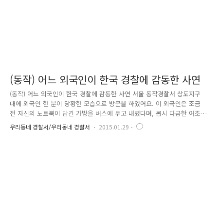
(동작) 어느 외국인이 한국 경찰에 감동한 사연
(동작) 어느 외국인이 한국 경찰에 감동한 사연 서울 동작경찰서 상도지구
대에 외국인 한 분이 당황한 모습으로 방문을 하였어요. 이 외국인은 조금
전 자신의 노트북이 담긴 가방을 버스에 두고 내렸다며, 몹시 다급한 어조
로 말을 하였어요. 상도지구대 최대규 경위와 정수홍 순경은 이에 당황하
우리동네 경찰서/우리동네 경찰서
2015.01.29
지 않고 짧은 영어 실력이지만 침착하게 대화를 시작하였어요. 우선 외국
인이 탑승했던 버스를 파악하는 것이 급선무였죠~~ 우여곡절 대화한 끝에
노트북을 놓고 내린 버스를 특정한 최대규 경위는 버스 회사에 수차례 연
락을 시도하였어요. 하지만 노트북의 행방을 알기는 쉽지 않았습니다. 소중
한 자료가 담긴 노트북을 이대로 포기하려던 순간 최후의 방법으로 외국인
과 함께 순찰차를 타고 직접 버스 종점에 가서 확인해보기로 하였습니다.
버..