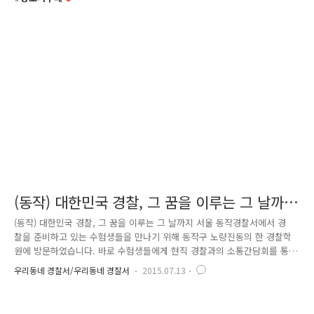
(동작) 대한민국 경찰, 그 꿈을 이루는 그 날까
지
(동작) 대한민국 경찰, 그 꿈을 이루는 그 날까지 서울 동작경찰서에서 경
찰을 준비하고 있는 수험생들을 만나기 위해 동작구 노량진동의 한 경찰학
원에 방문하였습니다. 바로 수험생들에게 현직 경찰과의 소통간담회를 통
해 일선 치안현장의 생생한 경험담과 빠른 합격을 위한 수험생활의 비법을
우리동네 경찰서/우리동네 경찰서
2015.07.13
전달하며 지친 수험생활을 격려하기 위해서였는데요. 꿈을 이루기 위해 노
력하는 이 시대의 멋진 청춘들, 지금 만나러 갑니다. 예상보다 훨씬 많은
학생이 현직 경찰을 만나기 위해 큰 강의실을 가득 메우고 있었어요. 요즘