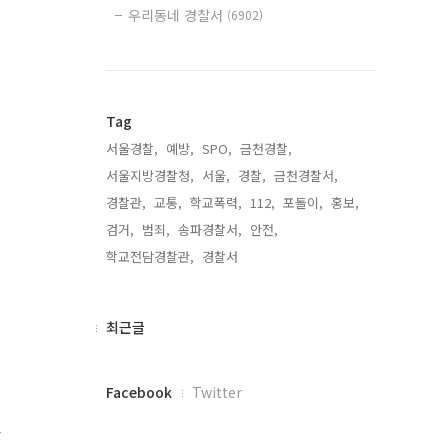
우리동네 경찰서
(6902)
Tag
서울경찰,
예방,
SPO,
금천경찰,
서울지방경찰청,
서울,
경찰,
금천경찰서,
경찰관,
교통,
학교폭력,
112,
포돌이,
홍보,
검거,
범죄,
송파경찰서,
안전,
학교전담경찰관,
경찰서,
최
최근글
근
글
페
Facebook
Twitter
이
스
한