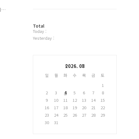
북
트
니
위
터
방
플
Total
Today :
문
러
자
그
Yesterday :
수
인
Calendar
2026. 08
일
월
화
수
목
금
토
1
2
3
4
5
6
7
8
9
10
11
12
13
14
15
16
17
18
19
20
21
22
23
24
25
26
27
28
29
30
31