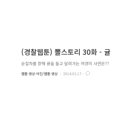
(경찰웹툰) 뽈스토리 30화 - 귤
순찰차를 향해 귤을 들고 달려가는 여경의 사연은??
웹툰·영상·사진/웹툰·영상
2014.02.17