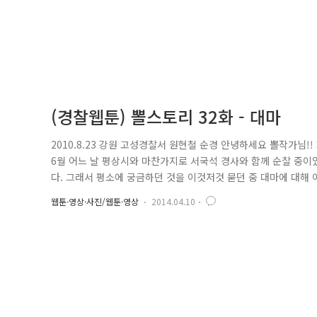
(경찰웹툰) 뽈스토리 32화 - 대마
2010.8.23 강원 고성경찰서 원현철 순경 안녕하세요 뽈작가님!
6월 어느 날 평상시와 마찬가지로 서국석 경사와 함께 순찰 중이
다. 그래서 평소에 궁금하던 것을 이것저것 묻던 중 대마에 대해 
사는 과거 대마사범과 관련해서 조사했던 곳이 있는데 지금도 혹
웹툰·영상·사진/웹툰·영상
2014.04.10
인 숲 사이로 이동하였습니다. 그때 갑자기 숲 사이에서 부스럭 하
..