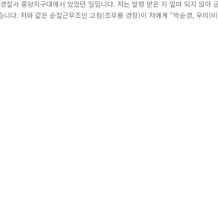
산경찰서 중앙지구대에서 있었던 일입니다. 저는 발령 받은 지 얼마 되지 않아 
렸습니다. 저와 같은 순찰근무조인 고참(조무룡 경장)이 저에게 “박순경, 우의(비
 하며.. 무작정 냉장고로 달려가 냉장고를 막 뒤졌습니다. 그를 보던 고참이 “
찾고 있습니다!!” 전 고참이 ‘우의’를 챙기라고 한 말을 ..