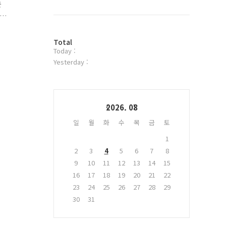
북
군
트
위
박
터
방
플
Total
Today :
문
러
자
그
Yesterday :
수
인
Calendar
2026. 08
일
월
화
수
목
금
토
1
2
3
4
5
6
7
8
9
10
11
12
13
14
15
16
17
18
19
20
21
22
23
24
25
26
27
28
29
30
31