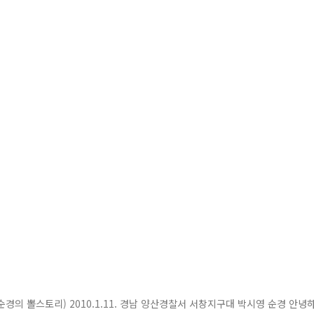
순경의 뽈스토리) 2010.1.11. 경남 양산경찰서 서창지구대 박시영 순경 안녕