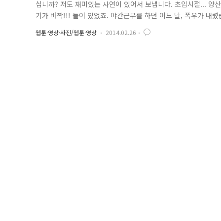
십니까? 저도 재미있는 사연이 있어서 보냅니다. 초임시절... 양
기가 바짝!!! 들어 있었죠. 야간근무를 하던 어느 날, 폭우가 내
옷)챙겨”라고 하였습니다. 저는 큰소리로 “예! 알겠습니다!”라고
웹툰·영상·사진/웹툰·영상
2014.02.26
순경, 지금 뭐하는 거야?”라고 물었고.. 저는 대답했습니다. “우유 