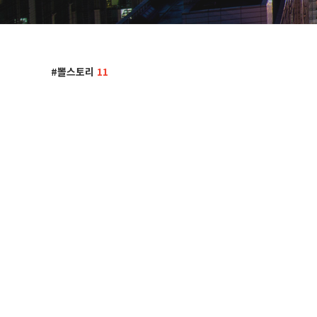
뽈스토리
11