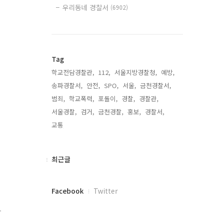
우리동네 경찰서
(6902)
Tag
학교전담경찰관,
112,
서울지방경찰청,
예방,
송파경찰서,
안전,
SPO,
서울,
금천경찰서,
범죄,
학교폭력,
포돌이,
경찰,
경찰관,
서울경찰,
검거,
금천경찰,
홍보,
경찰서,
교통,
최
최근글
근
글
페
Facebook
Twitter
이
스
하