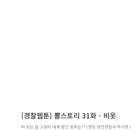
(경찰웹툰) 뽈스토리 31화 - 비옷
비 오는 날 고참이 내게 맡긴 임무는?? (경남 양산경찰서 박시영 