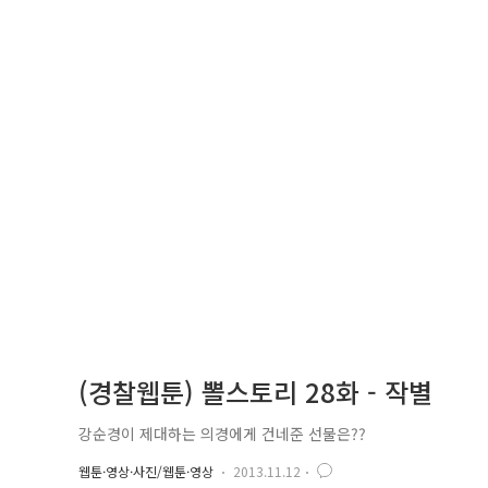
(경찰웹툰) 뽈스토리 28화 - 작별
강순경이 제대하는 의경에게 건네준 선물은??
웹툰·영상·사진/웹툰·영상
2013.11.12