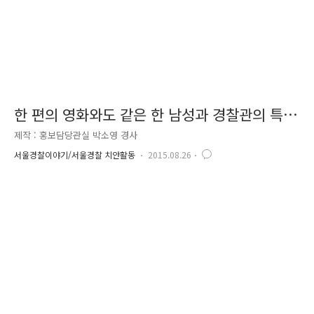
한 편의 영화와도 같은 한 남성과 경찰관의 특
별한 1% 우정
제작 : 홍보담당관실 박소영 경사
서울경찰이야기/서울경찰 치안활동
2015.08.26