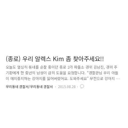
가지면, 아무도 널 못 갖는다..
(종로) 우리 알렉스 Kim 좀 찾아주세요!!
오늘도 열심히 동네를 순찰 중이던 종로 2가 파출소 경위 김남진, 경위 주
기환에게 한 중년의 남성이 급히 도움을 요청합니다. “경찰관님 우리 아들
이 애지중지하는 강아지를 잃어버렸어요. 도와주세요” 무전으로 강아지 유
실 상황을 알리고 강아지 수색에 나섭니다. 아저씨도 함께 순찰차에 동승
우리동네 경찰서/우리동네 경찰서
2015.08.28
하여 속이 탄다며 안절부절못하고 이리저리 구석구석 살피던 중 " 흰색 푸
들 강아지로 목걸이에 알렉스 킴이라는 문자가 새겨져있고 현재 관수 파출
소에 보호 중’ 이라는 무전이 흘러나옵니다. “ 아이고, 우리 알렉스 Kim이
에요. 찾았네요!! ” 다행히 이 애완견은 멀리 가지 못하고 바로 옆 동네에서
헤매고 있었습니다. 빨리 가달라고 재촉하던 아저씨는 애타게 찾던 알렉스
Kim을 보자마자 얼싸안고 기쁜 표정을 감추지를 못 했습니다..