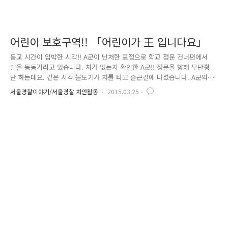
어린이 보호구역!! 「어린이가 王 입니다요」
등교 시간이 임박한 시각!! A군이 난처한 표정으로 학교 정문 건너편에서
발을 동동거리고 있습니다. 차가 없는지 확인한 A군!! 정문을 향해 무단횡
단 하는데요. 같은 시각 불도기가 차를 타고 출근길에 나섰습니다. A군의
학교 앞을 지나던 불도기 "사람도 없는데 속도를 좀 올려볼까?" (부아아앙
서울경찰이야기/서울경찰 치안활동
2015.03.25
~) 그때!!! 무단횡단하던 A군을 발견한 불도기!! "으아아악!!" 불도기는 급
히 차를 정지시켜 보지만… 끼이익~~!!! 으어어~~ (순간 A군은 지난 8년간
의 세월이 주마등처럼 흘러갑니다.) 우려하던 일이 발생하고 말았습니다.
도로를 무단횡단하던 A군이 불도기가 몰던 차량과 부딪히는 사고가 발생하
고 말았습니다. A군이 무단횡단을 했다며, 되레 혼을 내고 있는 불도기!!
과연, A군과 불도기는 어떻게 될까요? 얼마..