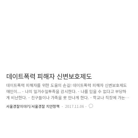
른 주류 '담배사업법'에 따른 담배 '마약류 관리에 관한 법률'상 마약류 '유
해화학물질 관리법'에 따른 환각물질 등을 '청소년 유해약물'로 지정해 두
었는데요, 청소년보호법 제28조에 따르면 ..
데이트폭력 피해자 신변보호제도
데이트폭력 피해자를 위한 도움의 손길! 데이트폭력 피해자 신변보호제도
애인이... - 나의 일거수일투족을 감시한다. - 나를 믿을 수 없다고 부당하
게 비난한다. - 친구들이나 가족을 못 만나게 한다. - 학교나 직장에 가는
걸 방해하거나 막는다. - 내가 결정해야 할 것을 자기가 결정한다. - 내가
서울경찰이야기/서울경찰 치안정책
2017.11.06
어디에 돈을 쓰는지 통제한다. - 술을 마시면 화를 많이 낸다. - 나의 소중
한 물건 등을 망가뜨린다. - 남들 앞에서 나를 모욕한다. - 나를 다치게 한
다. - 나 혹은 아이들, 애완동물을 다치게 하겠다거나 흉기를 사용하겠다고
위협한다. - 내 의지에 반한 성관계를 강제한다. - 자신의 폭력 분출을 나
때문이라고 비난한다. - 화가 나면 자해하겠다고 위협한다. - "내가 널 못