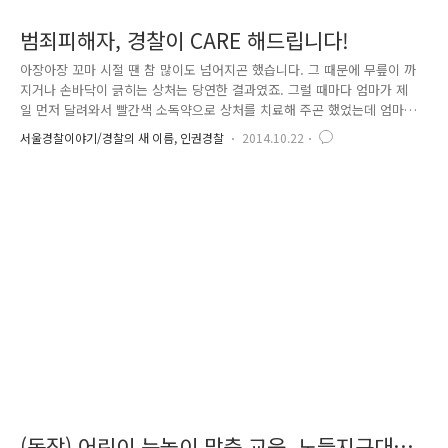
범죄피해자, 경찰이 CARE 해드립니다!
아장아장 꼬마 시절 땐 참 많이도 넘어지곤 했습니다. 그 때문에 무릎이 까
지거나 손바닥이 긁히는 상처는 당연한 결과였죠. 그럴 때마다 엄마가 제
일 먼저 달려와서 빨간색 소독약으로 상처를 치료해 주곤 했었는데 엄마가
발라주는 이 빨간약 하나면 금방이라도 나을 것만 같았습니다. 상처가 생
서울경찰이야기/경찰의 새 이름, 인권경찰
2014.10.22
기면 = '엄마가 치유해 준다'는 그런 공식이랄까요?^^ 오래전 일이지만 지
금까지도 참 위안이 되는 든든한 기억입니다. 서울경찰에도 '엄마의 빨간
소독약'과 같은 존재가 있습니다. 범죄로 인한 피해자들의 상처를 치유하
는 「피해자심리전문요원」이 바로 그들입니다. 「피해자심리전문요원」
이라… 그 이름만 들어서는 무슨 일을 하는지 감이 잘 안 오시죠?^^ 피해
자심리전문요원은 '케어(CARE, Crisis-intervention As..
(동작) 어린이 눈높이 맞춤 교육, 노들지구대로