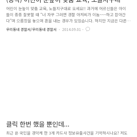
오세요!!
어린이 눈높이 맞춤 교육, 노들지구대로 오세요!! 과거에 어르신들은 아이
들이 종종 잘못할 때 “너 자꾸 그러면 경찰 아저씨가 이놈~~~하고 잡아간
다”며 으름장을 놓으며 혼을 내는 경우가 있었습니다. 하지만 지금은 다른
데요, 바로 경찰관은 어린이들의 영웅이자, 선망의 대상이 되었습니다. 우
우리동네 경찰서/우리동네 경찰서
2014.09.01
리나라 미래의 주역이자 희망인 어린이들이 경찰관을 직접 만나고 체험하
기 위해 동작경찰서 노들지구대에 방문하였어요. 처음 가까이 접해보는 경
찰관과 순찰차를 보며 아이들은 어떤 생각을 하였을까요? 꼬꼬마 어린이
들, 너무나 귀엽죠? 경찰: 안녕하세요*^^* 어린이 여러분, 동작경찰서 노들
지구대에 오신 것을 환영합니다!! 반가운 마음에 악수를 청하는 경찰관, 순
수한 아이들에겐 TV에서만 보던 경찰관이 아직 많이 낯설어 보이는 것..
클릭 한번 했을 뿐인데...
최근 온 국민을 경악케 한 3개 카드사 정보유출사건을 기억하시나요? 저도