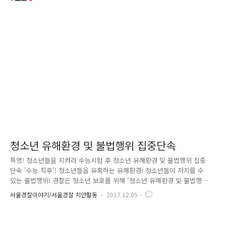
청소년 유해환경 및 불법행위 집중단속
특명! 청소년들을 지켜라 수능시험 후 청소년 유해환경 및 불법행위 집중
단속 '수능 직후'! 청소년들을 유혹하는 유해환경! 청소년들이 저지를 수
있는 불법행위! 경찰은 청소년 보호를 위해 '청소년 유해환경 및 불법행
위'에 대한 집중단속을 시행합니다. 주요 단속대상은 - 청소년 유해환경 조
서울경찰이야기/서울경찰 치안활동
2017.12.05
성행위! (청소년 대상 주류, 담배를 판매행위 등) - 주민등록증 부정사용 등
불법행위! * 청소년보호법상 '청소년' : 연 나이 19세 미만인 자 (만 19세가
되는 해의 1월 1일부터 청소년이 아님) 청소년보호법에서는 '주세법'에 따