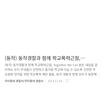
그의 행동이 좀 수상해 보입니다. 그의 손이 주머니와 장난감 상자 사이를
은밀하게 오가는 것 아니겠습니까? 섬전과도 같은(?) 몇 번의 손놀림 후,
그는 안색이 상기된 채 계산대로 향합니다. 삑~ 경쾌한 바..
(동작) 동작경찰과 함께 학교폭력근절,
Together We can
(동작) 동작경찰과 함께 학교폭력근절, Together We Can 밝은 내일을 준
비하는 우리 학생들이 안전하고 즐거운 학교에 다닐 수 있도록 건전한 학
교문화 정착을 위한 학교폭력 예방 활동, 동작 경찰과 함께 모두가 동참해
볼까요? 배드민턴 프로그램을 통한 찾아가는 범죄예방교실이에요 학교폭
우리동네 경찰서/우리동네 경찰서
2014.12.18
력 근절을 위해서라면 어디든 달려가는 동작 경찰~!! 친구들과 선생님, 그
리고 학교전담경찰관과 함께 배드민턴을 즐기며 몸과 마음으로 소통하고,
간식도 먹으며 그동안 학업으로 인해 소홀했던 친구와의 대화도 나누었어
요~^^ 학업에 대한 스트레스를 폭력이 아닌 운동으로 승화하며, 학교폭력
예방도 함께~!! 동작 경찰과 동작 청소년 문화의 집이 공동으로 제공하는