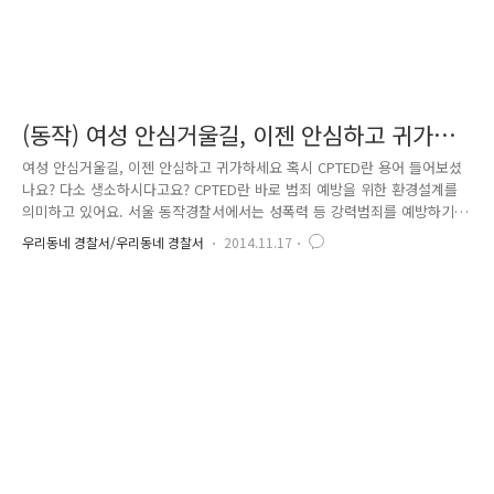
(동작) 여성 안심거울길, 이젠 안심하고 귀가하
세요
여성 안심거울길, 이젠 안심하고 귀가하세요 혹시 CPTED란 용어 들어보셨
나요? 다소 생소하시다고요? CPTED란 바로 범죄 예방을 위한 환경설계를
의미하고 있어요. 서울 동작경찰서에서는 성폭력 등 강력범죄를 예방하기
위해 CPTED를 활용, 동작구 상도동 소재 다세대 밀집 지역 공동현관문에
우리동네 경찰서/우리동네 경찰서
2014.11.17
미러 시트를 부착하는 범죄예방디자인 사업을 추진하고 있답니다. 일명 여
성 안심거울길이에요~^^ 거울길 입구에는 “마음 편히 집으로 가는 길” 벽
화디자인과 노면 표지가 되어 있어요. 이것이 바로 미러 시트입니다. 다세
대주택의 공동 현관문 여성의 눈높이에 부착된 미러 시트는 출입 시 뒤에
있는 범죄자의 얼굴을 노출해 범죄자에게는 범죄 욕구를 감소시키고, 거주
자에게는 심리적인 안정감을 주며, 심야에 혼자 귀가하는 여성을 ..