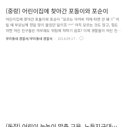
(중랑) 어린이집에 찾아간 포돌이와 포순이
어린이집에 찾아간 포돌이와 포순이 “모르는 아저씨 차에 타면 안 돼 !!” 어
릴 때 부모님께 정말 많이 들었던 말이죠 ^^* 아직 모르는 것도 많고, 힘도
약한 어린 친구들은 아무래도 위험에 처하기 쉽죠? 이제 경찰들이 어린 친
구들의 안전을 위해서 찾아왔어요. 중랑경찰서에서 하고 있는 「포돌이 ·
우리동네 경찰서/우리동네 경찰서
2014.09.17
포순이와 함께하는 눈높이 상황극」 함께 보러 가보실래요? 1부는 성폭력
예방교육이에요. 우리 순수한 아이들도 성폭력에 노출되어 있다는 슬픈 사
실..ㅠㅠ 꼭 알려주세요. “싫어요! 안돼요! 하지 마세요!!” 아이들의 거부반
응으로도 예방 효과를 거둘 수 있으니까요. 상황!! 놀이터에서 노는 어린
친구들을 노리는 나쁜 아저씨!! 아이들이 많이 모여 있는 놀이터다 보니 나
쁜 사람들이 많이 노린다고 하네요. 포돌이 출동..
(동작) 어린이 눈높이 맞춤 교육, 노들지구대로