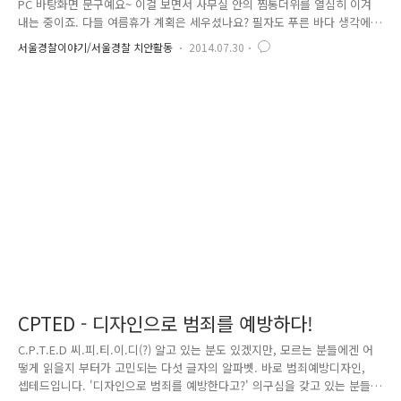
PC 바탕화면 문구예요~ 이걸 보면서 사무실 안의 찜통더위를 열심히 이겨
내는 중이죠. 다들 여름휴가 계획은 세우셨나요? 필자도 푸른 바다 생각에
벌써부터 시원해지는 느낌인데요. 하지만 이러한 들뜬 마음과 달리 기쁜
서울경찰이야기/서울경찰 치안활동
2014.07.30
휴가가 자칫 악몽으로 변할 수도 있다는 사실! 알고 계시나요? 그만큼 꼼꼼
한 대비책은 필수겠죠? 경찰관이 알려주는 여름 휴가철 범죄 예방법! 이번
호에서는 여름 휴가철 발생할 수 있는 범죄와 예방법을 소개해 드릴게요!
룰루랄라~♬ 올여름엔 여자 친구와 유명 해수욕장으로 휴가를 계획한 종행
씨~ 들뜬 마음에 설렜는지 잠을 설쳤나 봐요~ 눈이 쾡~해 보이네요. "그런
게 아니라~ 실은 어제 SNS에 친구들한테 휴가 자랑을 ..
CPTED - 디자인으로 범죄를 예방하다!
C.P.T.E.D 씨.피.티.이.디(?) 알고 있는 분도 있겠지만, 모르는 분들에겐 어
떻게 읽을지 부터가 고민되는 다섯 글자의 알파벳. 바로 범죄예방디자인,
셉테드입니다. '디자인으로 범죄를 예방한다고?' 의구심을 갖고 있는 분들