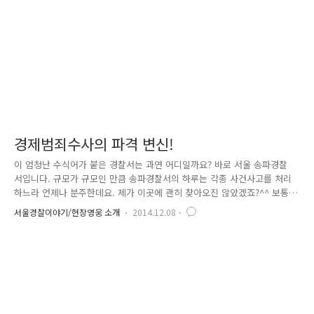
학교폭력 예방 어울림 프로그램, 학생들에게 학교폭력에 대한 경각심..
경제범죄수사의 파격 변신!
이 엄청난 수식어가 붙은 경찰서는 과연 어디일까요? 바로 서울 송파경찰
서입니다. 규모가 규모인 만큼 송파경찰서의 하루는 각종 사건사고를 처리
하느라 언제나 분주한데요. 제가 이곳에 괜히 찾아오진 않았겠죠?^^ 보통
경찰서에 있는 부서를 떠올려보면 교통과, 수사과, 형사과 정도 생각나실
서울경찰이야기/현장영웅 소개
2014.12.08
텐데요. 이곳 송파경찰서에는 다른 경찰서에 없는 특별한 '과(科)'가 있다
고 합니다. 바로 경.제.범.죄.수.사.과. 오잉? 기존에 수사과 형사과는 많이
들어보셨을 텐데요. 경제범죄수사과는 처음이시죠?^^ 경제범죄수사과는 기
존 수사과 안에 있던 경제팀을 별도의 '과'로 승격시킨 부서인데요. 올해 7
월 경제사범들에 대한 경찰의 수사역량을 한층 강화하기 위해 전국 최초
로! 이곳 송파경찰서에 설치되었습니다. 솔직하게!!!! 경찰서..