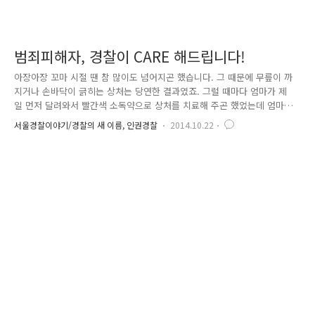
범죄피해자, 경찰이 CARE 해드립니다!
아장아장 꼬마 시절 땐 참 많이도 넘어지곤 했습니다. 그 때문에 무릎이 까
지거나 손바닥이 긁히는 상처는 당연한 결과였죠. 그럴 때마다 엄마가 제
일 먼저 달려와서 빨간색 소독약으로 상처를 치료해 주곤 했었는데 엄마가
발라주는 이 빨간약 하나면 금방이라도 나을 것만 같았습니다. 상처가 생
서울경찰이야기/경찰의 새 이름, 인권경찰
2014.10.22
기면 = '엄마가 치유해 준다'는 그런 공식이랄까요?^^ 오래전 일이지만 지
금까지도 참 위안이 되는 든든한 기억입니다. 서울경찰에도 '엄마의 빨간
소독약'과 같은 존재가 있습니다. 범죄로 인한 피해자들의 상처를 치유하
는 「피해자심리전문요원」이 바로 그들입니다. 「피해자심리전문요원」
이라… 그 이름만 들어서는 무슨 일을 하는지 감이 잘 안 오시죠?^^ 피해
자심리전문요원은 '케어(CARE, Crisis-intervention As..