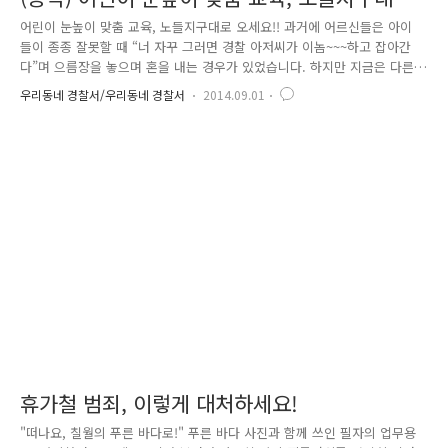
오세요!!
어린이 눈높이 맞춤 교육, 노들지구대로 오세요!! 과거에 어르신들은 아이
들이 종종 잘못할 때 “너 자꾸 그러면 경찰 아저씨가 이놈~~~하고 잡아간
다”며 으름장을 놓으며 혼을 내는 경우가 있었습니다. 하지만 지금은 다른
데요, 바로 경찰관은 어린이들의 영웅이자, 선망의 대상이 되었습니다. 우
우리동네 경찰서/우리동네 경찰서
2014.09.01
리나라 미래의 주역이자 희망인 어린이들이 경찰관을 직접 만나고 체험하
기 위해 동작경찰서 노들지구대에 방문하였어요. 처음 가까이 접해보는 경
찰관과 순찰차를 보며 아이들은 어떤 생각을 하였을까요? 꼬꼬마 어린이
들, 너무나 귀엽죠? 경찰: 안녕하세요*^^* 어린이 여러분, 동작경찰서 노들
지구대에 오신 것을 환영합니다!! 반가운 마음에 악수를 청하는 경찰관, 순
수한 아이들에겐 TV에서만 보던 경찰관이 아직 많이 낯설어 보이는 것..
휴가철 범죄, 이렇게 대처하세요!
"떠나요, 칠월의 푸른 바다로!" 푸른 바다 사진과 함께 쓰인 필자의 업무용