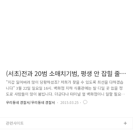
직원에게 현재 위치를 설명하기가 어려웠습니다. 보이는 건 높은 건물 숲
과 무심한 듯 지나치는 자동차 뿐.. 그렇게 더운 날씨에 땀을 흘리며 힘들
게 통화를 이어가던 중, 시민의 시야에 들어온 경..
(서초)전과 20범 소매치기범, 평생 안 잡힐 줄
알았지?!!
"지갑 잃어버려 많이 당황하셨죠? 저희가 찾을 수 있도록 최선을 다하겠습
니다" 3월 22일 일요일 16시. 백화점 지하 식품관에는 발 디딜 곳 없을 정
도로 사람들이 많이 붐빕니다. 더군다나 터미널 옆 백화점이니 말할 필요
없겠죠?? 이런 점을 틈타 '나쁜 손'이 소매치기를 하러 출현 하였습니다.
우리동네 경찰서/우리동네 경찰서
2015.03.25
누가 좋을까~~ 오~ 아주머니 가방이 열려있군..으흐흐 사진 속 파란잠바 입
은 아저씨... 두리번두리번 범행대상을 물색하다가..한 아주머니의 지갑을
순식간에 훔쳤습니다. 오..이런..ㅜㅜ피해자는 눈뜨고 당했어요..물건 고르
관련사이트
는라 정신이 없던 차에 핸드백 안 지갑을 꺼내 절취한 것이었는데요. 사건
을 담당한 반포지구대 곽남섭 경위와 김재호 경장은 즉시 백화점 보안실에