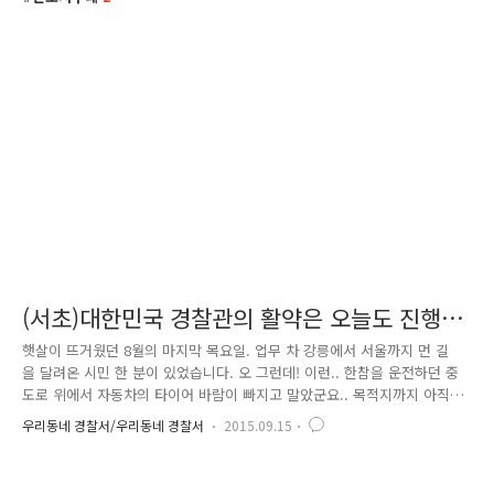
(서초)대한민국 경찰관의 활약은 오늘도 진행형
^^
햇살이 뜨거웠던 8월의 마지막 목요일. 업무 차 강릉에서 서울까지 먼 길
을 달려온 시민 한 분이 있었습니다. 오 그런데! 이런.. 한참을 운전하던 중
도로 위에서 자동차의 타이어 바람이 빠지고 말았군요.. 목적지까지 아직
갈 길이 남았는데 난감하기도 하여라... 일단 시민은 차량을 갓길에 정차하
우리동네 경찰서/우리동네 경찰서
2015.09.15
고 보험회사에 연락을 하였습니다. “네, 선생님. 운전 중에 자동차 타이어
바람이 빠졌다고요? 깜짝 놀라셨겠네요. 금방 가겠습니다.지금 계신 곳이
어디신가요??“ “아 여기가...” 서울 지리에 익숙하지 않은 시민은 보험회사