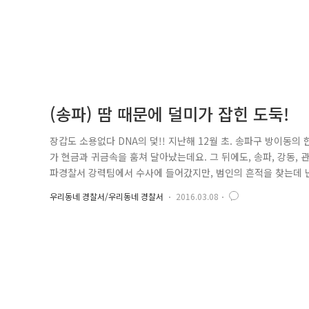
(송파) 땀 때문에 덜미가 잡힌 도둑!
장갑도 소용없다 DNA의 덫!! 지난해 12월 초. 송파구 방이동
가 현금과 귀금속을 훔쳐 달아났는데요. 그 뒤에도, 송파, 강동,
파경찰서 강력팀에서 수사에 들어갔지만, 범인의 흔적을 찾는데 난
층 빈집의 방범 창살을 공구로 뜯어내 침입하는 수법을 썼는데요. 
우리동네 경찰서/우리동네 경찰서
2016.03.08
으로 폐쇄회로(CCTV)에 남찍힌 모습도 희미해 추적이 쉽지 않았습