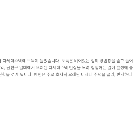
의 한 다세대주택에 도둑이 들었습니다. 도둑은 비어있는 집의 방범창을 뜯고 들어
 관악, 금천구 일대에서 오래된 다세대주택 빈집을 노려 침입하는 일이 발생해 송
항을 겪게 됩니다. 범인은 주로 초저녁 오래된 다세대 주택을 골라, 반지하나 
늘 장갑을 끼고 범행을 한 덕분에(!) 현장에는 지문을 남기지 않았고, 설상가
니다. 무려 16곳에 침입하여 2,000여만원 상당의 현금과 물품을 훔쳐 달..