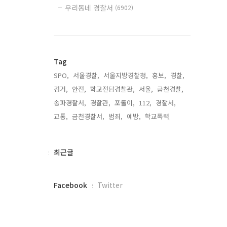
우리동네 경찰서
(6902)
Tag
SPO,
서울경찰,
서울지방경찰청,
홍보,
경찰,
검거,
안전,
학교전담경찰관,
서울,
금천경찰,
송파경찰서,
경찰관,
포돌이,
112,
경찰서,
교통,
금천경찰서,
범죄,
예방,
학교폭력,
최
최근글
근
글
페
Facebook
Twitter
이
스
북
대
트