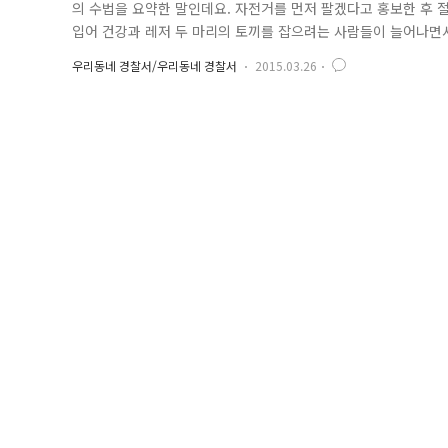
의 수법을 요약한 말인데요. 자전거를 먼저 팔겠다고 홍보한 후 
입어 건강과 레저 두 마리의 토끼를 잡으려는 사람들이 늘어나면서
호가하는 고급 자전거 시장도 생겨나면서 자전거 절도 범죄도 급
우리동네 경찰서/우리동네 경찰서
2015.03.26
기 쉬운데, 이번 송파경찰서에 검거된 10대 청소년의 수법은 참신
고 거래 ..