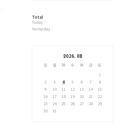
위
터
지
방
플
Total
Today :
문
러
중
자
그
Yesterday :
수
인
Calendar
2026. 08
일
월
화
수
목
금
토
1
2
3
4
5
6
7
8
9
10
11
12
13
14
15
16
17
18
19
20
21
22
23
24
25
26
27
28
29
30
31