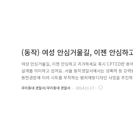
(동작) 여성 안심거울길, 이젠 안심하
여성 안심거울길, 이젠 안심하고 귀가하세요 혹시 CPTED란 용
설계를 의미하고 있어요. 서울 동작경찰서에서는 성폭력 등 강력범
동현관문에 미러 시트를 부착하는 범죄예방디자인 사업을 추진하고
로 가는 길” 벽화디자인과 노면 표지가 되어 있어요. 이것이 바
우리동네 경찰서/우리동네 경찰서
2014.11.17
트는 출입 시 뒤에 있는 범죄자의 얼굴을 노출해 범죄자에게는 범
가하는 여성을 ..