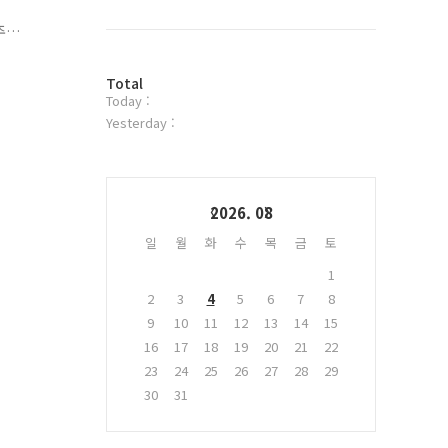
북
트
주
위
범
터
방
플
Total
Today :
문
러
자
그
Yesterday :
수
인
Calendar
2026. 08
일
월
화
수
목
금
토
1
2
3
4
5
6
7
8
9
10
11
12
13
14
15
16
17
18
19
20
21
22
23
24
25
26
27
28
29
30
31