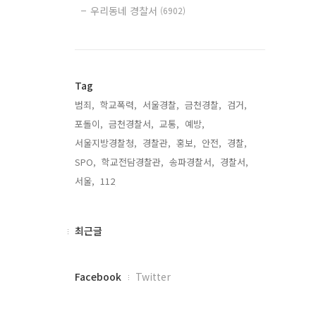
우리동네 경찰서
(6902)
Tag
범죄,
학교폭력,
서울경찰,
금천경찰,
검거,
포돌이,
금천경찰서,
교통,
예방,
서울지방경찰청,
경찰관,
홍보,
안전,
경찰,
SPO,
학교전담경찰관,
송파경찰서,
경찰서,
서울,
112,
최
최근글
근
글
페
Facebook
Twitter
이
스