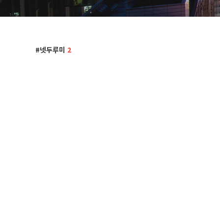
넷두루미
2