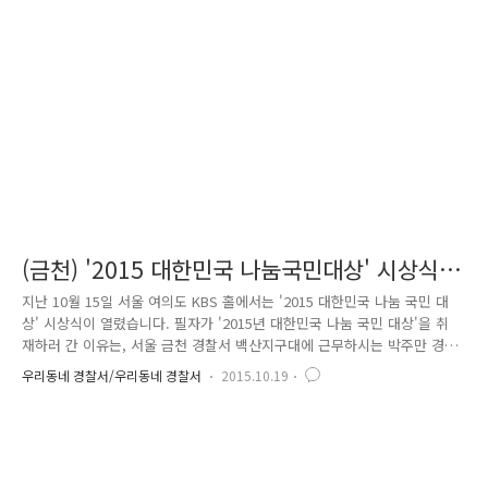
잠시 잠들었거니" "설마 생명을 잃겠어" 라고 생각하기 쉽고, 무심코 지나
쳤겠지만.. "길에 쓰러진 당사자가 내가 될수 있고 우리 가족일 수 있다"
"위험에 처한 시민이 기댈 곳은 나의 신고 뿐이다"..
(금천) '2015 대한민국 나눔국민대상' 시상식을
가다!
지난 10월 15일 서울 여의도 KBS 홀에서는 '2015 대한민국 나눔 국민 대
상' 시상식이 열렸습니다. 필자가 '2015년 대한민국 나눔 국민 대상'을 취
재하러 간 이유는, 서울 금천 경찰서 백산지구대에 근무하시는 박주만 경
위가 보건복지부장관 표창을 수상했기 때문인데요. 봉사 일을 스스로 자랑
우리동네 경찰서/우리동네 경찰서
2015.10.19
하는 것처럼 보일까 봐.. 친지·가족뿐만 아니라 동료 직원에게도 알리지 않
고 비밀리에 홀로 다녀온다는 박주만 경위에게 같은 경찰서에 근무하는 후
배가 사진으로나마 기념 선물을 드리고 싶었습니다. '대한민국 나눔 국민
대상'은 올해로 4회 째를 맞이하는 시상식인데요.. 평소 이웃을 위해 나눔
을 실천하여 따뜻한 사회 분위기를 조성하는데 기여를 하시는 분들에게 감