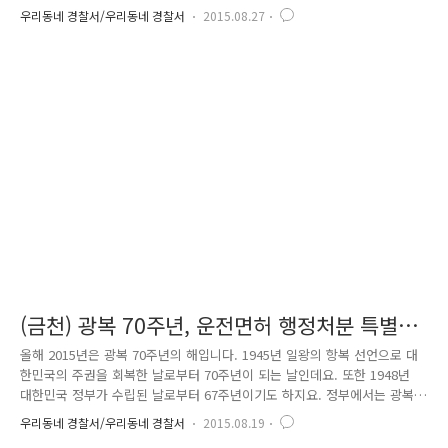
곧바로 기지국 위치값을 통해 요구조자의 위치를 추적함과 동시에 출동하
우리동네 경찰서/우리동네 경찰서
2015.08.27
였습니다. 추적된 위치의 OO 모텔 주변은 모두 모텔 건물들로 이뤄져 있
었기에, 만일의 경우에 대비해 금천경찰은 경력을 지원받아 최근접 모텔까
지 합동 수색에 들어갔습니다. "술에 취하는 등 홀로 들어간 여성이 있느
냐"는 옆 모텔을 수색 중인 경찰관이 물음에 "홀로 들어간 여성이 있다"는
주인의 진술을 얻어 비상키를 얻어 5층으로 뛰어갔습니다. 문을 두드려도
아무런 음성이 들리지 않는 호실, 경찰관이 비상키를 이용하여 문..
(금천) 광복 70주년, 운전면허 행정처분 특별감
면
올해 2015년은 광복 70주년의 해입니다. 1945년 일왕의 항복 선언으로 대
한민국의 주권을 회복한 날로부터 70주년이 되는 날인데요. 또한 1948년
대한민국 정부가 수립된 날로부터 67주년이기도 하지요. 정부에서는 광복
70주년을 맞이하여, 8월 14일을 임시 공휴일로 지정하고 고속도로 통행료
우리동네 경찰서/우리동네 경찰서
2015.08.19
를 면제해 주는 등.. 광복 70주년을 기념하고 내수경기 진작을 위해 많은