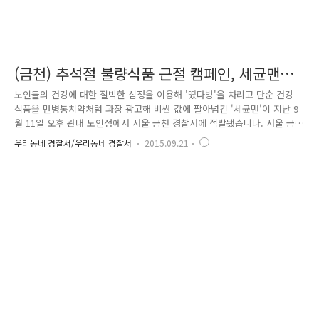
(금천) 추석절 불량식품 근절 캠페인, 세균맨을
잡아라!
노인들의 건강에 대한 절박한 심정을 이용해 '떴다방'을 차리고 단순 건강
식품을 만병통치약처럼 과장 광고해 비싼 값에 팔아넘긴 '세균맨'이 지난 9
월 11일 오후 관내 노인정에서 서울 금천 경찰서에 적발됐습니다. 서울 금
천 경찰서는 지난해 11월, 올해 5월, 9월에도 '떴다방' 일당을 검거하는데
우리동네 경찰서/우리동네 경찰서
2015.09.21
성공했는데요.. 노인대상 사기성 건강식품 판매자, 일명 '떴다방' 검거 기사
(2015. 5. 22) http://smartsmpa.tistory.com/2172 서울 금천 경찰서는
추석절을 맞아 지난 9월 14일 관내 영세노인의 눈물을 훔친 '세균맨'을 금
천 주민 앞에 석고대죄 시킴과 동시에 관내 재래시장을 돌며 불량식품 근
절 가두 캠페인을 벌였습니다. 이날 행사는 금천구 현대시장연합회와 협조
하여 2015년 한가..