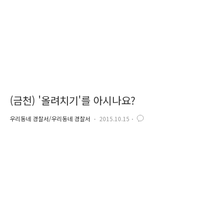
사를 표하고 그 공을 널리 알림으로 인해 나눔 문화를 널리..
(금천) '올려치기'를 아시나요?
우리동네 경찰서/우리동네 경찰서
2015.10.15