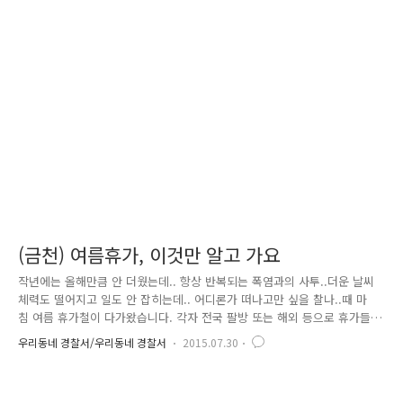
이벤트를 시행했습니다. 이와 더불어 정부는, 사회생활에 필수적인 운전면
허 제재를 감면하여 국민 불편을 해소하고, 생계형 운전자들이 조속히 경
제활동에 복귀할 수 있도록 배려하기로 했습니다. 일명 '광복 70주년 운전
면허 행정처분 특별감면' '광복 70주년 운전면허 행정처분 특별감면'이 발
표된 후 경찰청 홈페이지와 efine 홈페이지가 마비..
(금천) 여름휴가, 이것만 알고 가요
작년에는 올해만큼 안 더웠는데.. 항상 반복되는 폭염과의 사투..더운 날씨
체력도 떨어지고 일도 안 잡히는데.. 어디론가 떠나고만 싶을 찰나..때 마
침 여름 휴가철이 다가왔습니다. 각자 전국 팔방 또는 해외 등으로 휴가들
다녀오고 계신데요.. 가족, 친지, 친구, 애인 등과 함께 지친 마음을 달래고
우리동네 경찰서/우리동네 경찰서
2015.07.30
올 남은 한 해도 잘 마무리할 수 있으려면 여름휴가를 안전하게 다녀와야
되겠죠? 여름철에는 피서지 뿐만 아니라, 도심 속에서도 노출이 심해 성범
죄가 많이 일어나고 있습니다. 특히 깊은 계곡이나 인적이 드문 피서지에