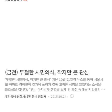
(금천) 투철한 시민의식, 작지만 큰 관심
'투철한 시민의식, 작지만 큰 관심' 지난 10월 21일경 뉴스를 통해 서울시
모 아파트 경비원이 길가에 쓰러져 결국 고귀한 생명을 잃었다는 소식을
들으셨을 겁니다. "경비 아저씨가 생명을 잃게 된 과정 속에는 시민들의 무
관심이 자리하고 있었다"고 전해져, 뉴스를 접하는 모두가 안타까움을 금
우리동네 경찰서/우리동네 경찰서
2015.10.24
치 못했는데요. 고귀한 생명을 잃게 된 사고 경위를 조사하는 과정에서 사
고 주변 CCTV를 확인 한 결과 6명의 시민과 차량 3대가 경비 아저씨를 그
냥 지나치는 장면이 포착되었기 때문입니다. "노숙자 겠거니" "술에 취해