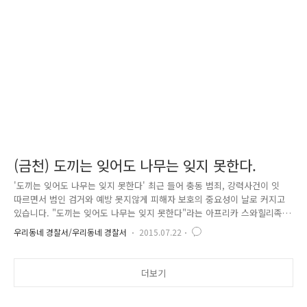
서 성범죄가 많이 발생합니다. 즐거운 휴가지에서 이 같은 성범죄로부터
안전하기 위해서는 몇 가지 예방법과 대처법을 잘 숙지해야 되겠죠? 아무
리 강조해도 지나치지 않는 피서지 성범죄 예방 수칙~! 금천..
(금천) 도끼는 잊어도 나무는 잊지 못한다.
'도끼는 잊어도 나무는 잊지 못한다' 최근 들어 충동 범죄, 강력사건이 잇
따르면서 범인 검거와 예방 못지않게 피해자 보호의 중요성이 날로 커지고
있습니다. "도끼는 잊어도 나무는 잊지 못한다"라는 아프리카 스와힐리족
의 속담을 아시나요? 찍는 도끼야 우선 멀쩡하니까 잊어버리겠지만 찍힌
우리동네 경찰서/우리동네 경찰서
2015.07.22
나무는 그 상처를 잊지 않고..아니 잊을 수 없는 고통을 고스란히 간직한다
는 의미를 가지고 있습니다. 이 속담처럼 피해자들이 짊어지고 살아가야
할 시간은 평생일 수 있으며, 지금도 범죄의 악몽 속에 불안해하고 있을 피
더보기
해자에 대한 지원 및 보호는 국가의 책무이자 사회과제입니다. 경찰은
2015년 올해를 '범죄 피해자 보호 원년의 해'로 선정했습니다. 금천경찰도