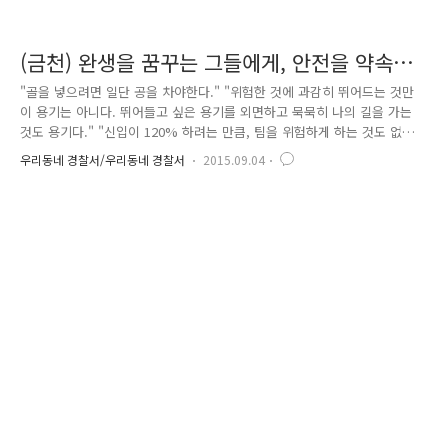
(금천) 완생을 꿈꾸는 그들에게, 안전을 약속했
습니다.
"골을 넣으려면 일단 공을 차야한다." "위험한 것에 과감히 뛰어드는 것만
이 용기는 아니다. 뛰어들고 싶은 용기를 외면하고 묵묵히 나의 길을 가는
것도 용기다." "신입이 120% 하려는 만큼, 팀을 위험하게 하는 것도 없
다." "남들에게 보이는 것은 상관없어요. 화려하진 않지만 필요한 일을 하
우리동네 경찰서/우리동네 경찰서
2015.09.04
는게 중요합니다." 공감과 힘을 주면서도 한편으론 현실적이고 조언처럼
들릴 수 있는 위 문구들은, 전국 직장인들의 공감을 사며, 브라운 관을 통
해 2014년 하반기를 뜨겁게 달궜던 '미생'이라는 드라마 속 명대사입니다.
미생이란, '살아있지 않은 상태이지만, 완생할 여지를 남기고 있는 돌'을
의미하고 '완생'의 반대말이기도 하죠. 완생이란, '완전히 삶, 반상의 돌이
들어내지지 않고 끝까지 존재할 수 있는 기본 조..