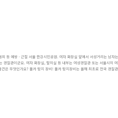
범죄 등 예방 · 근절 서울 한강시민공원. 여자 화장실 앞에서 서성거리는 남자
는 경찰관이군요. 여자 화장실, 탈의실 등 내부는 여성경찰관 또는 서울시의 여
물건은 무엇인가요? 몰카 탐지 장비! 몰카 탐지장비는 올해 최초로 전국 경찰관
으로 예방 · 단속에 활용되고 있답니다. 남의 몸을 몰래 찍으면.. 5년 이하의
력범죄의 처벌 등에 관한 특례법 제14조(카메라 등을 이용한 촬영) 피서지..