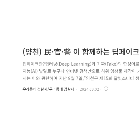
(양천) 民·官·警 이 함께하는 딥페이
딥페이크란?딥러닝(Deep Learning)과 가짜(Fake)의 합
지능(AI) 발달로 누구나 인터넷 검색만으로 허위 영상물 제작
서는 이와 관련하여 지난 9월 7일,"양천구 제15회 달빛소나타
해당 캠페인은 양천경찰서 주관으로 양천구청, 강서양천교육지
우리동네 경찰서/우리동네 경찰서
2024.09.02
고,한강공원까지 약 10km의 거리 행진을 하며 걷기 대회 참