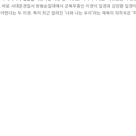
다. 바로 서대문경찰서 방범순찰대에서 군복무중인 이경석 일경과 김양환 일경
아한다는 두 의경. 특히 최근 알려진 '너와 나는 우리'라는 제목의 자작곡은 '
 수가 없는데요. 해당 음원은 조만간 음원 사이트를 통해서 무료로 즐기거나 
연히 '범죄행위'입니다. 폭행, 금품갈취에서부터 최근에 유행하는 사이버 따돌