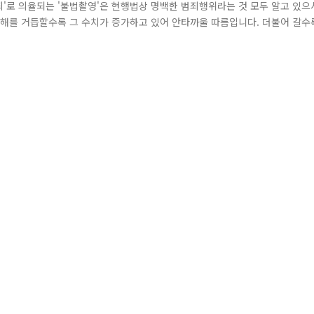
죄'로 의율되는 '불법촬영'은 현행법상 명백한 범죄행위라는 것 모두 알고 있으
 해를 거듭할수록 그 수치가 증가하고 있어 안타까울 따름입니다. 더불어 갈수
 열쇠, 우산과 같은 일상용품을 가장한 카메라부터 육안으로는 식별이 불가능
생활 주변을 스스로 꼼꼼히 살피고 의심되는 상황에서는 반드시 112 신고를 