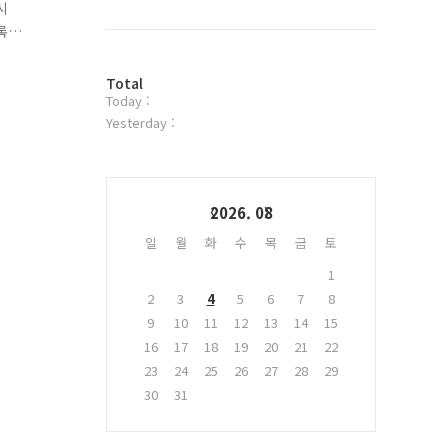
북
시
트
록
위
한
터
통
방
플
Total
Today :
문
러
자
그
Yesterday :
수
인
Calendar
2026. 08
일
월
화
수
목
금
토
1
2
3
4
5
6
7
8
9
10
11
12
13
14
15
16
17
18
19
20
21
22
23
24
25
26
27
28
29
30
31