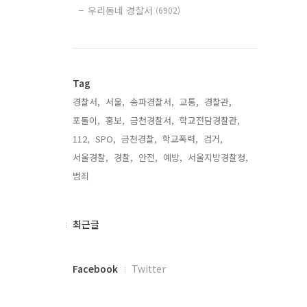
우리동네 경찰서
(6902)
Tag
경찰서,
서울,
송파경찰서,
교통,
경찰관,
포돌이,
홍보,
금천경찰서,
학교전담경찰관,
112,
SPO,
금천경찰,
학교폭력,
검거,
서울경찰,
경찰,
안전,
예방,
서울지방경찰청,
범죄,
최
최근글
근
글
페
Facebook
Twitter
이
스