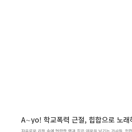
A∼yo! 학교폭력 근절, 힙합으로 노
자유로운 리듬 속에 현란한 랩과 짙은 여운을 남기는 가사들. 힙