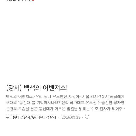
(강서) 백색의 어벤져스!
백색의 어벤져스 -우리 동네 무도안전 지킴이- 서울 강서경찰서 곰달래지
구대의 ‘등신대’를 기억하시나요? 전직 국가대표 유도선수 출신인 공자영
순경의 모습을 담은 등신대가 어두운 밤길을 밝히는 수호 천사가 되어주고
있다는 내용이었는데요. ☞ 해당 기사 바로 가기(클릭) ▲곰달래지구대 공
우리동네 경찰서/우리동네 경찰서
2016.09.28
자영 순경 많은 주민의 호응에 힘입어 등신대가 더 많이 생겨났다고 합니
다. 참 잘된 일이죠?^^ 무도특채로 경찰에 입직한 태권도 국가대표 선수
출신 김진형 순경의 등신대도 나타났는데요. 경찰관들의 모습을 한 등신대