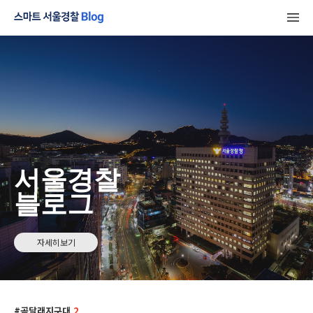
서울경찰
블로그
자세히보기
곰달래지구대
2