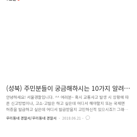
(성북) 주민분들이 궁금해하시는 10가지 알려드
려요♥
안녕하세요! 서울경찰입니다. ^^ 여러분~ 혹시 교통사고 발생 시 상황에 따
른 신고방법이나, 고소·고발은 하고 싶은데 어디서 해야할지 또는 국제면
허증을 발급하고 싶은데 어디서 발급받을지 고민하신적 있으시죠?! 그래서
만들었습니다. 자주 묻는 질문&답변 TOP 10입니다. 그러면 어떤 질문이
우리동네 경찰서/우리동네 경찰서
2018.06.21
많은지 한번 함께 보실까요? 첫번 째, [교통] 무인단속카메라에 단속이 됐
는지 확인하고 싶어요. 여러분 이런 경우에는 무인단속카메라 촬영 자료에
대한 판독에 일정시간이 소요되어 당일 조회는 어렵습니다. 보통 1~7일 정