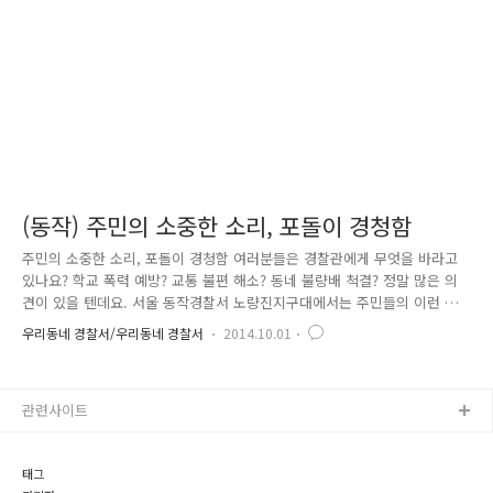
다. 잠깐 여기서 아동ㆍ청소년 이용 음란물은 무엇이고, 어디까지가 단속
대..
(동작) 주민의 소중한 소리, 포돌이 경청함
주민의 소중한 소리, 포돌이 경청함 여러분들은 경찰관에게 무엇을 바라고
있나요? 학교 폭력 예방? 교통 불편 해소? 동네 불량배 척결? 정말 많은 의
견이 있을 텐데요. 서울 동작경찰서 노량진지구대에서는 주민들의 이런 의
견을 직접 청취하고, 실제 근무에 적극적으로 반영하기 위하여 포돌이 경
우리동네 경찰서/우리동네 경찰서
2014.10.01
청함을 제작하였습니다!! 경찰에게 하고 싶은 말씀이 있다고요? 그렇다면
고민 고민하지 마~~^^ 바로 이것이 포돌이 경청함이에요. 경청함에는 볼펜
과 종이를 비치하여 누구든 편하게 다양한 의견을 기재할 수 있어요. 주민
관련사이트
들의 잃어버린 소리를 찾아서 Go!! Go!! 노량진 관내 주택밀집지역 이곳,
저곳에 포돌이 경청함을 설치하였습니다. 기재된 주민들의 의견은 매일 정
기적으로 취합하여 꼼꼼히 확인하고 있습니다. 포돌이 순찰함은..
태그