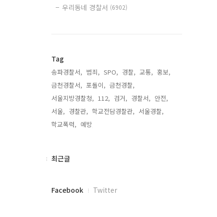
우리동네 경찰서
(6902)
Tag
송파경찰서,
범죄,
SPO,
경찰,
교통,
홍보,
금천경찰서,
포돌이,
금천경찰,
서울지방경찰청,
112,
검거,
경찰서,
안전,
서울,
경찰관,
학교전담경찰관,
서울경찰,
학교폭력,
예방,
최
최근글
근
글
페
Facebook
Twitter
이
스