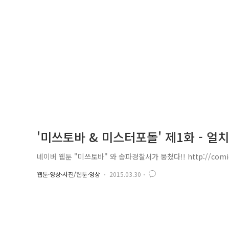
'미쓰토바 & 미스터포돌' 제1화 - 얼치
네이버 웹툰 "미쓰토바" 와 송파경찰서가 뭉쳤다!! http://comic.nave
웹툰·영상·사진/웹툰·영상
2015.03.30