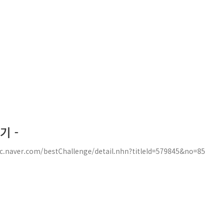
기 -
r.com/bestChallenge/detail.nhn?titleId=579845&no=85