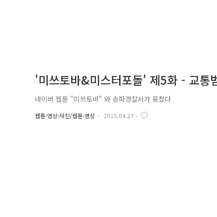
'미쓰토바&미스터포돌' 제5화 - 교통범
네이버 웹툰 "미쓰토바" 와 송파경찰서가 뭉쳤다
웹툰·영상·사진/웹툰·영상
2015.04.27