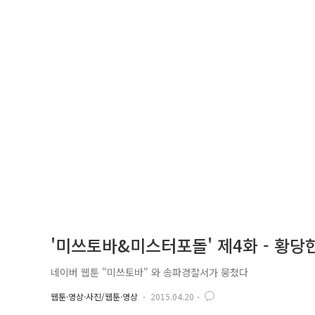
'미쓰토바&미스터포돌' 제4화 - 황당
네이버 웹툰 "미쓰토바" 와 송파경찰서가 뭉쳤다
웹툰·영상·사진/웹툰·영상
2015.04.20