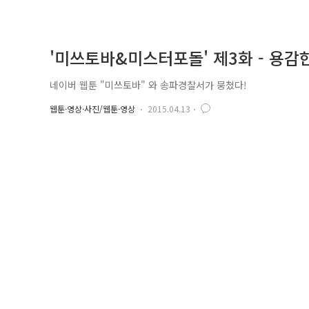
'미쓰토바&미스터포돌' 제3화 - 용감한(
네이버 웹툰 "미쓰토바" 와 송파경찰서가 뭉쳤다!
웹툰·영상·사진/웹툰·영상
2015.04.13