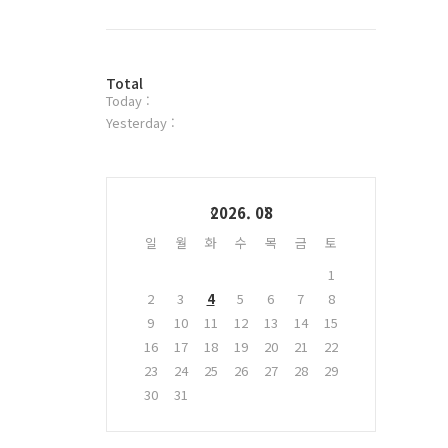
북
트
위
터
방
플
Total
Today :
문
러
자
그
Yesterday :
수
인
Calendar
2026. 08
일
월
화
수
목
금
토
1
2
3
4
5
6
7
8
9
10
11
12
13
14
15
16
17
18
19
20
21
22
23
24
25
26
27
28
29
30
31