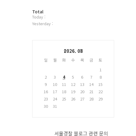
터
방
플
Total
Today :
문
러
자
그
Yesterday :
수
인
Calendar
2026. 08
일
월
화
수
목
금
토
1
2
3
4
5
6
7
8
9
10
11
12
13
14
15
16
17
18
19
20
21
22
23
24
25
26
27
28
29
30
31
서울경찰 블로그 관련 문의