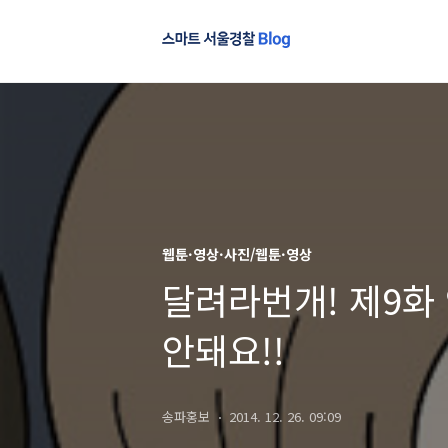
웹툰·영상·사진/웹툰·영상
달려라번개! 제9화
안돼요!!
송파홍보
2014. 12. 26. 09:09