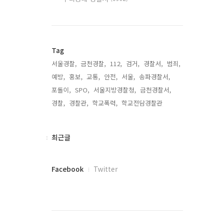
Tag
서울경찰,
금천경찰,
112,
검거,
경찰서,
범죄,
예방,
홍보,
교통,
안전,
서울,
송파경찰서,
포돌이,
SPO,
서울지방경찰청,
금천경찰서,
경찰,
경찰관,
학교폭력,
학교전담경찰관,
최
최근글
근
글
페
Facebook
Twitter
이
스
북
트
위