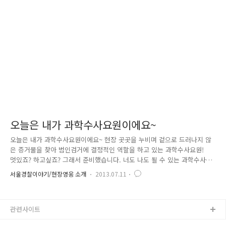
경찰관의 말 한마디 한마디 놓치지 않기위해 열심히 필기중입니다. 유치장
안에는 위험한 물건을 둘 수 없기 때문에 거울 대신 은박종이를 붙여 놓았
는데요. 아이들이 신기해 합니다. "부모님이나 선생님 말씀을 안듣거나 ..
오늘은 내가 과학수사요원이에요~
오늘은 내가 과학수사요원이에요~ 현장 곳곳을 누비며 겉으로 드러나지 않
은 증거물을 찾아 범인검거에 결정적인 역할을 하고 있는 과학수사요원!
멋있죠? 하고싶죠? 그래서 준비했습니다. 너도 나도 될 수 있는 과학수사
요원! 과학수사 체험교실로 오세요~ 현장에서 눈에 보이지 않게 남겨진 지
서울경찰이야기/현장영웅 소개
2013.07.11
문ㆍ족적ㆍ머리카락과 같은 유류물을 과학수사를 이용하여 범인을특정할
수 있는 증거물로 변신! 그리하여 미궁에 빠진 사건, 미제사건 등을 해결하
는 실마리를 제공하고 있습니다. 사건의 해결만큼이나 다양한 과학수사관
관련사이트
련 TV 프로그램 등을 통해 CSI에 대한 관심도가 증가되었다는 것을 알 수
있는데요. 서울방배경찰서에서는 이러한 관심을 반영하여 관내 초ㆍ중등학