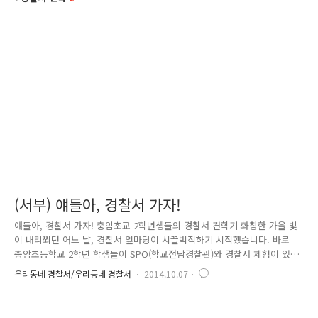
(서부) 얘들아, 경찰서 가자!
얘들아, 경찰서 가자! 충암초교 2학년생들의 경찰서 견학기 화창한 가을 빛
이 내리쬐던 어느 날, 경찰서 앞마당이 시끌벅적하기 시작했습니다. 바로
충암초등학교 2학년 학생들이 SPO(학교전담경찰관)와 경찰서 체험이 있는
날이었는데요. 아이들이 가장 처음 들른곳은, 나름 서부경찰서에서 역사와
우리동네 경찰서/우리동네 경찰서
2014.10.07
전통을 자랑하는(?) 유치장입니다. 지금은 유치인을 수감하지 않아 비어있
는 곳이기에 아이들이 견학을 할 수 있게 되었는데요. 이곳은 아무나 들어
올 수 있는 곳이 아니기에 아이들의 눈망을이 더욱 초롱초롱해졌습니다.