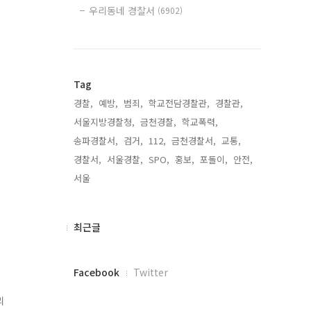
우리동네 경찰서
(6902)
Tag
경찰,
예방,
범죄,
학교전담경찰관,
경찰관,
서울지방경찰청,
금천경찰,
학교폭력,
송파경찰서,
검거,
112,
금천경찰서,
교통,
경찰서,
서울경찰,
SPO,
홍보,
포돌이,
안전,
서울,
최
최근글
근
글
페
Facebook
Twitter
이
스
리