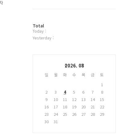
북
자
트
위
터
방
플
Total
Today :
문
러
자
그
Yesterday :
수
인
Calendar
2026. 08
일
월
화
수
목
금
토
1
2
3
4
5
6
7
8
9
10
11
12
13
14
15
16
17
18
19
20
21
22
23
24
25
26
27
28
29
30
31