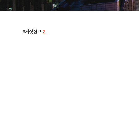
거짓신고
2