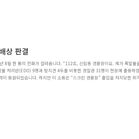
 배상 판결
년 8월 한 통의 전화가 걸려옵니다. “112죠, 신림동 경륜장이요. 제가 폭발물
물 처리반(EDO) 9명과 탐지견 4두를 비롯한 경찰관 31명이 현장에 출동하
찰인력이 동원되었습니다. 하지만 이 소동은 “스크린 경륜장” 출입을 저지당한 취
악경찰서에서는 허위신고자에 대하여 경각심을 고취하기 위해 허위신고자를 형사
0,000원)하여 ‘14. 5. 23일 6,600,000원을 지급..