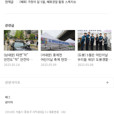
현재글
(혜화) 가정의 달 5월, 혜화경찰 활동 스케치🌼
관련글
(남대문) 타면"착"
(서대문) 홍제천
(도봉) 5월은 어린이날
안전도"착" 안전띠
어린이날 축제 현장
우리들 세상! 도봉경찰과
일상화를 위한 교통안전
속으로 🎈
함께하는 어린이날 행사!
2025.05.14
2025.05.09
2025.05.08
캠페인을 진행했어요!!
관련사이트
태그
관리자
[03169] 서울시 종로구 사직로8길 31 대표번호 : 182