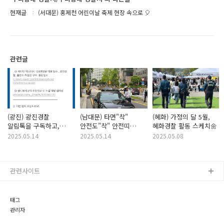
현재글
(서대문) 홍제천 어린이날 축제 현장 속으로 🎈
관련글
(광진) 광진경찰
(남대문) 타면"착"
(혜화) 가정의 달 5월,
알림톡을 구독하고,
안전도"착" 안전띠
혜화경찰 활동 스케치🌼
안전을 지키세요!
일상화를 위한 교통안전
2025.05.14
2025.05.14
2025.05.08
캠페인을 진행했어요!!
관련사이트
태그
관리자