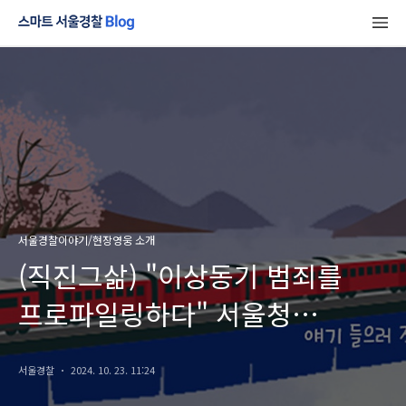
서울경찰이야기/현장영웅 소개
(직진그삶) "이상동기 범죄를
프로파일링하다" 서울청
과학수사과 범죄분석관 이주현
서울경찰
2024. 10. 23. 11:24
경위