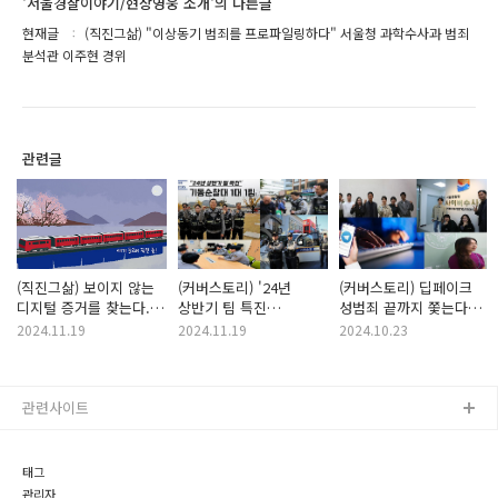
'서울경찰이야기/현장영웅 소개'의 다른글
현재글
(직진그삶) "이상동기 범죄를 프로파일링하다" 서울청 과학수사과 범죄
분석관 이주현 경위
관련글
(직진그삶) 보이지 않는
(커버스토리) '24년
(커버스토리) 딥페이크
디지털 증거를 찾는다.
상반기 팀 특진
성범죄 끝까지 쫓는다
서울청 디지털
기동순찰대 1대 1팀
(서울청 사이버수사 2대
2024.11.19
2024.11.19
2024.10.23
증거분석관 오주열,
5팀)
이병돈 경위
관련사이트
태그
관리자