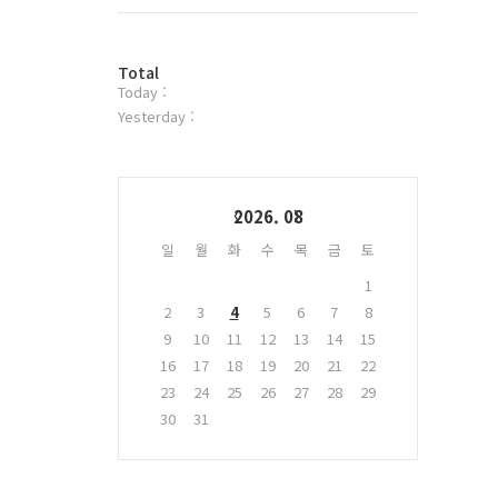
트
위
터
방
플
Total
Today :
문
러
자
그
Yesterday :
수
인
Calendar
2026. 08
일
월
화
수
목
금
토
1
2
3
4
5
6
7
8
9
10
11
12
13
14
15
16
17
18
19
20
21
22
23
24
25
26
27
28
29
30
31