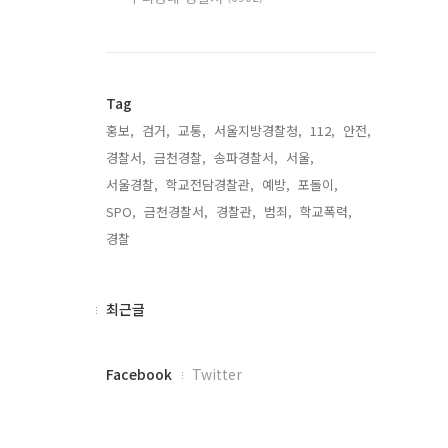
Tag
홍보,
검거,
교통,
서울지방경찰청,
112,
안전,
경찰서,
금천경찰,
송파경찰서,
서울,
서울경찰,
학교전담경찰관,
예방,
포돌이,
SPO,
금천경찰서,
경찰관,
범죄,
학교폭력,
경찰,
최
최근글
근
글
페
Facebook
Twitter
이
스
북