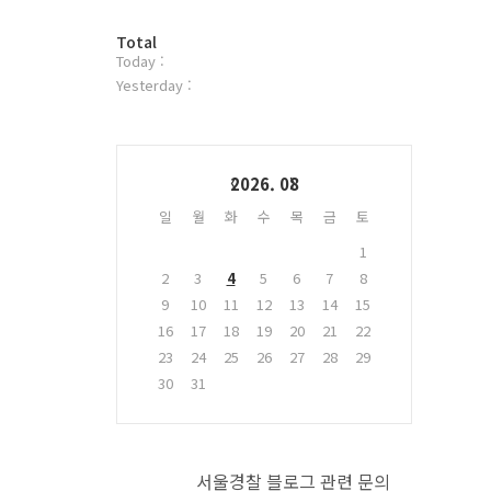
터
방
플
Total
Today :
문
러
자
그
Yesterday :
수
인
Calendar
2026. 08
일
월
화
수
목
금
토
1
2
3
4
5
6
7
8
9
10
11
12
13
14
15
16
17
18
19
20
21
22
23
24
25
26
27
28
29
30
31
서울경찰 블로그 관련 문의