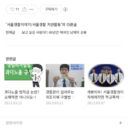
11
구독하기
'서울경찰이야기/서울경찰 치안활동'의 다른글
현재글
보고 싶은 사람아!! 40년간 헤어진 남매의 상봉
관련글
과다노출 범칙금 논란?
경찰관이 알려주는
개봉박두! 서울경찰청이
오해하면 아니되오~!
위조지폐 구별법
자체제작한 학교폭력
(오만원)
근절 영화 "늦은후..愛"
2013.03.12
2013.03.11
2013.03.07
관련사이트