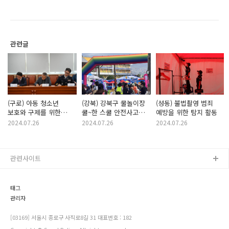
관련글
(구로) 아동 청소년
(강북) 강북구 물놀이장
(성동) 불법촬영 범죄
보호와 구제를 위한
쿨~한 스쿨 안전사고
예방을 위한 탐지 활동
업무협약식 실시
예방하기
2024.07.26
2024.07.26
2024.07.26
관련사이트
태그
관리자
[03169] 서울시 종로구 사직로8길 31 대표번호 : 182