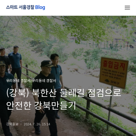
우리동네 경찰서/우리동네 경찰서
(강북) 북한산 둘레길 점검으로
안전한 강북만들기
강북홍보
2024. 7. 26. 15:14