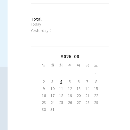
트
위
터
방
플
Total
Today :
문
러
자
그
Yesterday :
수
인
Calendar
2026. 08
일
월
화
수
목
금
토
1
2
3
4
5
6
7
8
9
10
11
12
13
14
15
16
17
18
19
20
21
22
23
24
25
26
27
28
29
30
31