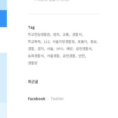
Tag
학교전담경찰관,
범죄,
교통,
경찰서,
학교폭력,
112,
서울지방경찰청,
포돌이,
홍보,
경찰,
검거,
서울,
SPO,
예방,
금천경찰서,
송파경찰서,
서울경찰,
금천경찰,
안전,
경찰관,
최
최근글
근
글
페
Facebook
Twitter
이
스
북