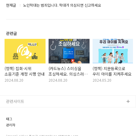
현재글
노인학대는 범죄입니다. 학대가 의심되면 신고하세요
관련글
(정책) 집회·시위
(카드뉴스) 스미싱을
(정책) 지문등록으로
소음기준 개정 시행 안내
조심하세요. 의심스러운
우리 아이를 지켜주세요
링크 절대 접속하지
2024.08.20
2024.08.20
2024.05.20
마세요
관련사이트
태그
관리자