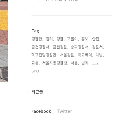
Tag
경찰관,
검거,
경찰,
포돌이,
홍보,
안전,
금천경찰서,
금천경찰,
송파경찰서,
경찰서,
학교전담경찰관,
서울경찰,
학교폭력,
예방,
교통,
서울지방경찰청,
서울,
범죄,
112,
SPO,
최
최근글
근
글
페
Facebook
Twitter
이
스
북