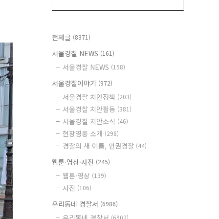
전체글
(8371)
서울경찰 NEWS
(161)
서울경찰 NEWS
(158)
서울경찰이야기
(972)
서울경찰 치안정책
(203)
서울경찰 치안활동
(381)
서울경찰 치안소식
(46)
현장영웅 소개
(298)
경찰의 새 이름, 인권경찰
(44)
웹툰·영상·사진
(245)
웹툰·영상
(139)
사진
(106)
우리동네 경찰서
(6986)
우리동네 경찰서
(6902)