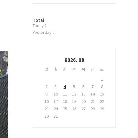
트
위
터
방
플
Total
Today :
문
러
자
그
Yesterday :
수
인
Calendar
2026. 08
일
월
화
수
목
금
토
1
2
3
4
5
6
7
8
9
10
11
12
13
14
15
16
17
18
19
20
21
22
23
24
25
26
27
28
29
30
31