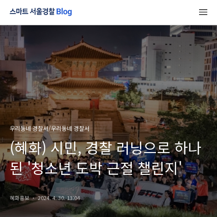
우리동네 경찰서/우리동네 경찰서
(혜화) 시민, 경찰 러닝으로 하나
된 '청소년 도박 근절 챌린지'
혜화홍보
2024. 4. 30. 13:04