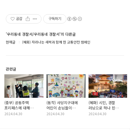
공감
구독하기
'우리동네 경찰서/우리동네 경찰서'의 다른글
현재글
(혜화) 자라나는 새싹과 함께 한 교통안전 캠페인
관련글
(중부) 공동주택
(동작) 사당지구대에
(혜화) 시민, 경찰
프리패스에 대해
어린이 손님들이
러닝으로 하나 된
알려드립니다.
찾아왔어요!
'청소년 도박 근절
2024.04.30
2024.04.30
2024.04.30
챌린지'