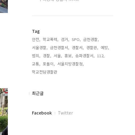
Tag
안전,
학교폭력,
검거,
SPO,
금천경찰,
서울경찰,
금천경찰서,
경찰서,
경찰관,
예방,
범죄,
경찰,
서울,
홍보,
송파경찰서,
112,
교통,
포돌이,
서울지방경찰청,
학교전담경찰관,
최
최근글
근
글
페
Facebook
Twitter
이
스
북