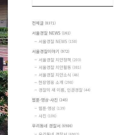
전체글
(8371)
서울경찰 NEWS
(161)
서울경찰 NEWS
(158)
서울경찰이야기
(972)
서울경찰 치안정책
(203)
서울경찰 치안활동
(381)
서울경찰 치안소식
(46)
현장영웅 소개
(298)
경찰의 새 이름, 인권경찰
(44)
웹툰·영상·사진
(245)
웹툰·영상
(139)
사진
(106)
우리동네 경찰서
(6986)
우리동네 경찰서
(6902)