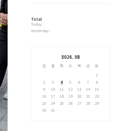
트
위
터
방
플
Total
Today :
문
러
자
그
Yesterday :
수
인
Calendar
2026. 08
일
월
화
수
목
금
토
1
2
3
4
5
6
7
8
9
10
11
12
13
14
15
16
17
18
19
20
21
22
23
24
25
26
27
28
29
30
31