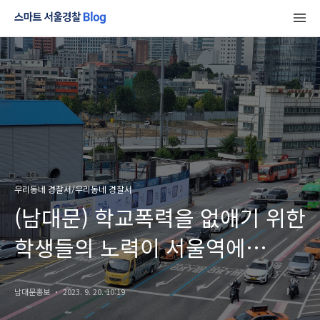
우리동네 경찰서/우리동네 경찰서
(남대문) 학교폭력을 없애기 위한
학생들의 노력이 서울역에
등장했어요
남대문홍보
2023. 9. 20. 10:19