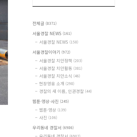
전체글
(8371)
서울경찰 NEWS
(161)
서울경찰 NEWS
(158)
서울경찰이야기
(972)
서울경찰 치안정책
(203)
서울경찰 치안활동
(381)
서울경찰 치안소식
(46)
현장영웅 소개
(298)
경찰의 새 이름, 인권경찰
(44)
웹툰·영상·사진
(245)
웹툰·영상
(139)
사진
(106)
우리동네 경찰서
(6986)
우리동네 경찰서
(6902)