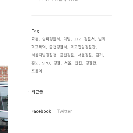
Tag
교통,
송파경찰서,
예방,
112,
경찰서,
범죄,
학교폭력,
금천경찰서,
학교전담경찰관,
서울지방경찰청,
금천경찰,
서울경찰,
검거,
홍보,
SPO,
경찰,
서울,
안전,
경찰관,
포돌이,
최
최근글
근
글
페
Facebook
Twitter
이
스
북