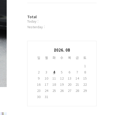
트
위
터
방
플
Total
Today :
문
러
자
그
Yesterday :
수
인
Calendar
2026. 08
일
월
화
수
목
금
토
1
2
3
4
5
6
7
8
9
10
11
12
13
14
15
16
17
18
19
20
21
22
23
24
25
26
27
28
29
30
31