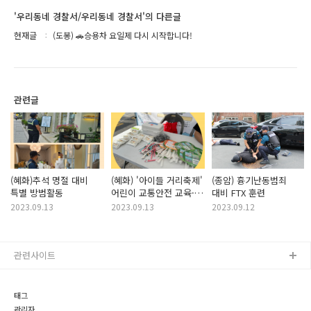
'우리동네 경찰서/우리동네 경찰서'의 다른글
현재글
(도봉) 🚗승용차 요일제 다시 시작합니다!
관련글
(혜화)추석 명절 대비
(혜화) '아이들 거리축제'
(종암) 흉기난동범죄
특별 방범활동
어린이 교통안전 교육·
대비 FTX 훈련
캠페인 실시
2023.09.13
2023.09.13
2023.09.12
관련사이트
태그
관리자