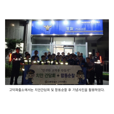
고덕파출소에서는 치안간담회 및 합동순찰 후 기념사진을 촬용하였다.