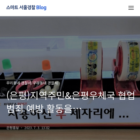
우리동네 경찰서/우리동네 경찰서
(은평)지역주민&은평우체국 협업
범죄 예방 활동을
실시하였습니다!
은평홍보
2023. 7. 3. 13:02