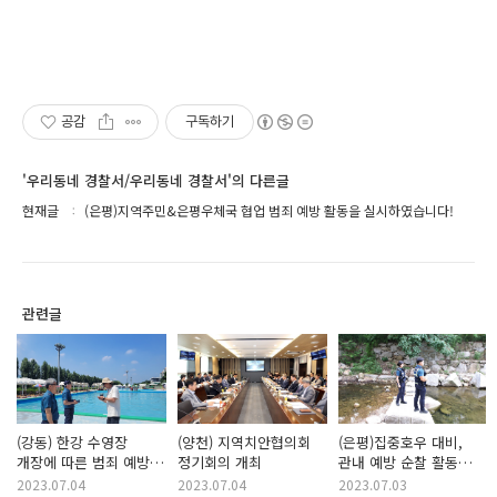
공감
구독하기
'우리동네 경찰서/우리동네 경찰서'의 다른글
현재글
(은평)지역주민&은평우체국 협업 범죄 예방 활동을 실시하였습니다!
관련글
(강동) 한강 수영장
(양천) 지역치안협의회
(은평)집중호우 대비,
개장에 따른 범죄 예방
정기회의 개최
관내 예방 순찰 활동
활동 실시
실시!
2023.07.04
2023.07.04
2023.07.03