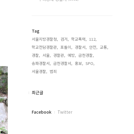
Tag
서울지방경찰청,
검거,
학교폭력,
112,
학교전담경찰관,
포돌이,
경찰서,
안전,
교통,
경찰,
서울,
경찰관,
예방,
금천경찰,
송파경찰서,
금천경찰서,
홍보,
SPO,
서울경찰,
범죄,
최
최근글
근
글
페
Facebook
Twitter
이
스
북