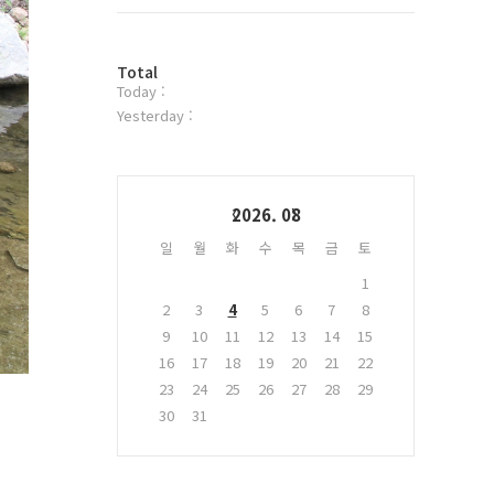
트
위
터
방
플
Total
Today :
문
러
자
그
Yesterday :
수
인
Calendar
2026. 08
일
월
화
수
목
금
토
1
2
3
4
5
6
7
8
9
10
11
12
13
14
15
16
17
18
19
20
21
22
23
24
25
26
27
28
29
30
31