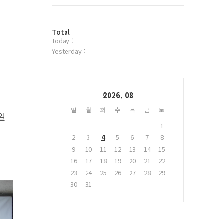
트
위
터
방
플
Total
Today :
문
러
자
그
Yesterday :
수
인
Calendar
2026. 08
일
월
화
수
목
금
토
일
1
2
3
4
5
6
7
8
9
10
11
12
13
14
15
16
17
18
19
20
21
22
23
24
25
26
27
28
29
30
31