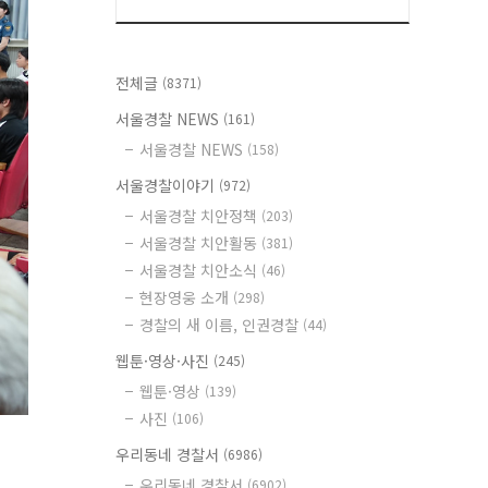
전체글
(8371)
서울경찰 NEWS
(161)
서울경찰 NEWS
(158)
서울경찰이야기
(972)
서울경찰 치안정책
(203)
서울경찰 치안활동
(381)
서울경찰 치안소식
(46)
현장영웅 소개
(298)
경찰의 새 이름, 인권경찰
(44)
웹툰·영상·사진
(245)
웹툰·영상
(139)
사진
(106)
우리동네 경찰서
(6986)
우리동네 경찰서
(6902)