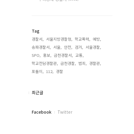
Tag
경찰서,
서울지방경찰청,
학교폭력,
예방,
송파경찰서,
서울,
안전,
검거,
서울경찰,
SPO,
홍보,
금천경찰서,
교통,
학교전담경찰관,
금천경찰,
범죄,
경찰관,
포돌이,
112,
경찰,
최
최근글
근
글
페
Facebook
Twitter
이
스
북