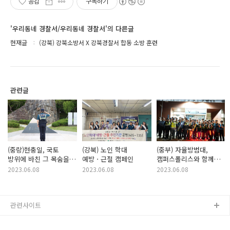
공감
구독하기
'우리동네 경찰서/우리동네 경찰서'의 다른글
현재글
(강북) 강북소방서 X 강북경찰서 합동 소방 훈련
관련글
(중랑)현충일, 국토
(강북) 노인 학대
(중부) 자율방범대,
방위에 바친 그 목숨을
예방ㆍ근절 캠페인
캠퍼스폴리스와 함께한
기억합니다.
동국대학교 축제기간
2023.06.08
2023.06.08
2023.06.08
범죄예방 합동순찰!
관련사이트