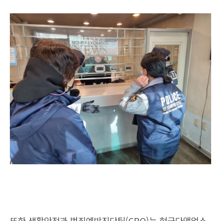
또한 생활안전과 범죄예방진단팀(CPO)는 현금다액업소